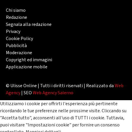
Chi siamo
Redazione
Segnala alla redazione
Privacy
Cookie Policy
Pubblicità
Moderazione
Copyright ed immagini
Applicazione mobile
© Ulisse Online | Tutti i diritti riservati | Realizzato da
Web
Agency
| SEO
Web Agency Salerno
Utilizziamo i cookie per offrirti l'esperienza più pertinente
ricordando le tue preferenze nelle prossime visite. Cliccando su
"Accetta tutto", acconsenti all'uso di TUTTI i cookie. Tuttavia,
puoi visitare "Impostazioni cookie" per fornire un consenso