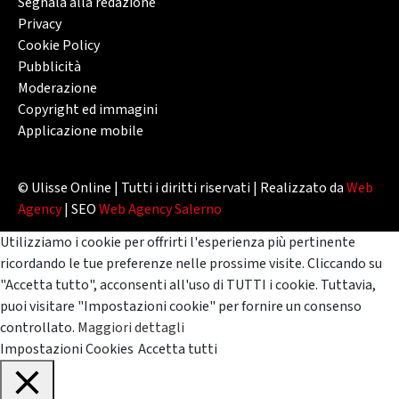
Segnala alla redazione
Privacy
Cookie Policy
Pubblicità
Moderazione
Copyright ed immagini
Applicazione mobile
© Ulisse Online | Tutti i diritti riservati | Realizzato da
Web
Agency
| SEO
Web Agency Salerno
Utilizziamo i cookie per offrirti l'esperienza più pertinente
ricordando le tue preferenze nelle prossime visite. Cliccando su
"Accetta tutto", acconsenti all'uso di TUTTI i cookie. Tuttavia,
puoi visitare "Impostazioni cookie" per fornire un consenso
controllato.
Maggiori dettagli
Impostazioni Cookies
Accetta tutti