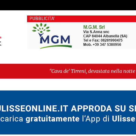
PUBBLICITA'
"Cava de’ Tirreni, devastata nella notte la Villa comunal
"Italia sospesa tra identità, fragilità sociali e pressioni 