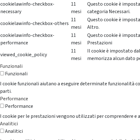
cookielawinfo-checkbox-
11
Questo cookie è impostat
necessary
mesi
categoria Necessari.
11
Questo cookie è impostat
cookielawinfo-checkbox-others
mesi
Altro.
cookielawinfo-checkbox-
11
Questo cookie è impostat
performance
mesi
Prestazioni
11
Il cookie è impostato da
viewed_cookie_policy
mesi
memorizza alcun dato p
Funzionali
Funzionali
I cookie funzionali aiutano a eseguire determinate funzionalità co
parti.
Performance
Performance
I cookie per le prestazioni vengono utilizzati per comprendere e an
Analitici
Analitici