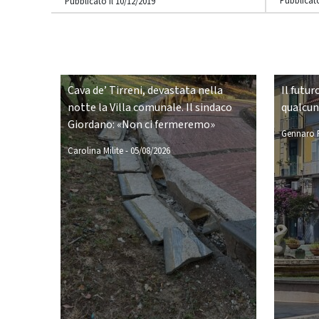
Pubblicato
Pubblicato il 10/12/2019
Cava de’ Tirreni, devastata nella
Il futur
notte la Villa comunale. Il sindaco
qualcu
Giordano: «Non ci fermeremo»
Gennaro P
Carolina Milite
-
05/08/2026