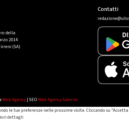
Contatti
redazione@uliss
tro della
marzo 2014
irreni (SA)
da
Web Agency
| SEO
Web Agency Salerno
ando le tue preferenze nelle prossime visite. Cliccando su "Accetta 
ori dettagli