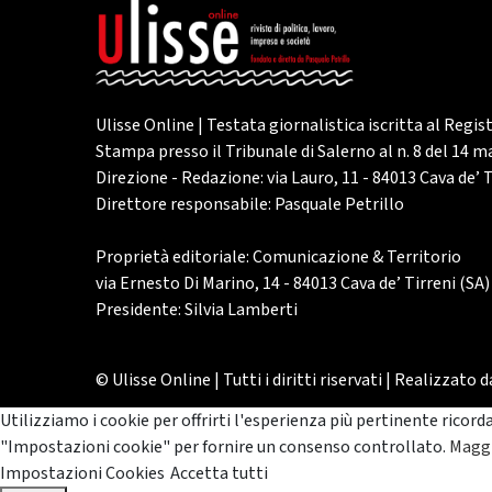
Ulisse Online | Testata giornalistica iscritta al Regis
Stampa presso il Tribunale di Salerno al n. 8 del 14 
Direzione - Redazione: via Lauro, 11 - 84013 Cava de’ T
Direttore responsabile: Pasquale Petrillo
Proprietà editoriale: Comunicazione & Territorio
via Ernesto Di Marino, 14 - 84013 Cava de’ Tirreni (SA)
Presidente: Silvia Lamberti
© Ulisse Online | Tutti i diritti riservati | Realizzato 
Utilizziamo i cookie per offrirti l'esperienza più pertinente ricord
"Impostazioni cookie" per fornire un consenso controllato.
Maggi
Impostazioni Cookies
Accetta tutti