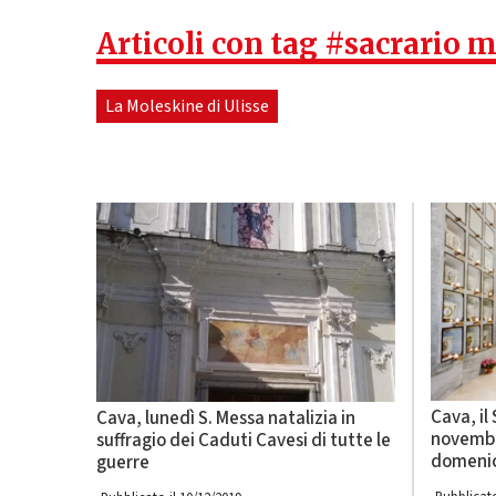
Articoli con tag #sacrario m
La Moleskine di Ulisse
Cava, il 
Cava, lunedì S. Messa natalizia in
novembre
suffragio dei Caduti Cavesi di tutte le
domeni
guerre