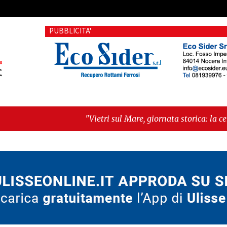
PUBBLICITA'
"Vietri sul Mare, giornata storica: la ceramica ammessa alla 
York morde il futuro"