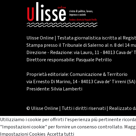
Ulisse Online | Testata giornalistica iscritta al Regis
Stampa presso il Tribunale di Salerno al n. 8 del 14 
Direzione - Redazione: via Lauro, 11 - 84013 Cava de’ T
Direttore responsabile: Pasquale Petrillo
Proprietà editoriale: Comunicazione & Territorio
via Ernesto Di Marino, 14 - 84013 Cava de’ Tirreni (SA)
Presidente: Silvia Lamberti
© Ulisse Online | Tutti i diritti riservati | Realizzato 
Utilizziamo i cookie per offrirti l'esperienza più pertinente ricord
"Impostazioni cookie" per fornire un consenso controllato.
Maggi
Impostazioni Cookies
Accetta tutti