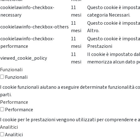
cookielawinfo-checkbox-
11
Questo cookie è impostat
necessary
mesi
categoria Necessari.
11
Questo cookie è impostat
cookielawinfo-checkbox-others
mesi
Altro.
cookielawinfo-checkbox-
11
Questo cookie è impostat
performance
mesi
Prestazioni
11
Il cookie è impostato da
viewed_cookie_policy
mesi
memorizza alcun dato p
Funzionali
Funzionali
I cookie funzionali aiutano a eseguire determinate funzionalità co
parti.
Performance
Performance
I cookie per le prestazioni vengono utilizzati per comprendere e an
Analitici
Analitici