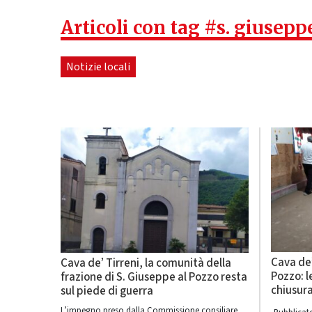
Articoli con tag #s. giusepp
Notizie locali
Cava de’
Cava de’ Tirreni, la comunità della
Pozzo: l
frazione di S. Giuseppe al Pozzo resta
chiusura
sul piede di guerra
L’impegno preso dalla Commissione consiliare,