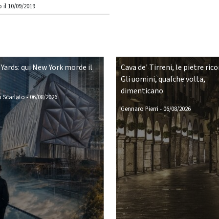
 il 10/09/2019
Yards: qui New York morde il
Cava de' Tirreni, le pietre ric
Gli uomini, qualche volta,
dimenticano
 Scarlato
-
06/08/2026
Gennaro Pierri
-
06/08/2026