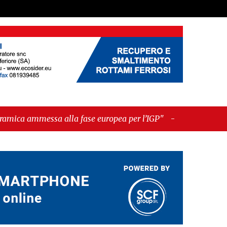
fase europea per l’IGP"
-
"Hudson Yards: qui New