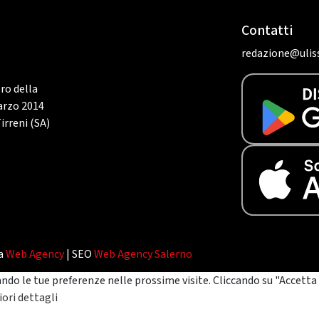
Contatti
redazione@uliss
tro della
marzo 2014
irreni (SA)
da
Web Agency
| SEO
Web Agency Salerno
ando le tue preferenze nelle prossime visite. Cliccando su "Accetta 
ori dettagli