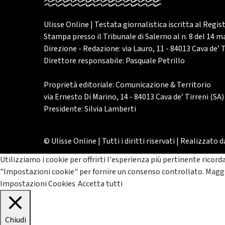
Ulisse Online | Testata giornalistica iscritta al Regis
Stampa presso il Tribunale di Salerno al n. 8 del 14 
Direzione - Redazione: via Lauro, 11 - 84013 Cava de’ T
Direttore responsabile: Pasquale Petrillo
Proprietà editoriale: Comunicazione & Territorio
via Ernesto Di Marino, 14 - 84013 Cava de’ Tirreni (SA)
Presidente: Silvia Lamberti
© Ulisse Online | Tutti i diritti riservati | Realizzato 
Utilizziamo i cookie per offrirti l'esperienza più pertinente ricord
"Impostazioni cookie" per fornire un consenso controllato.
Maggi
Impostazioni Cookies
Accetta tutti
Chiudi