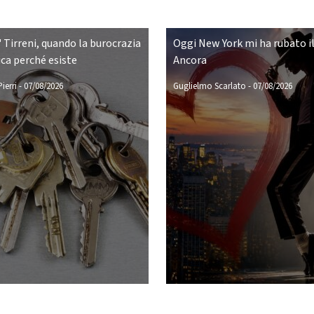
 Tirreni, quando la burocrazia
Oggi New York mi ha rubato il
ca perché esiste
Ancora
ierri
-
07/08/2026
Guglielmo Scarlato
-
07/08/2026