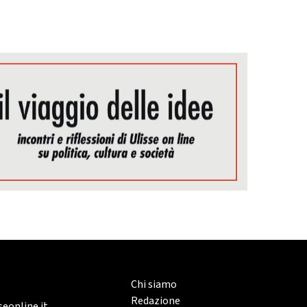
Chi siamo
Redazione
eonline.it