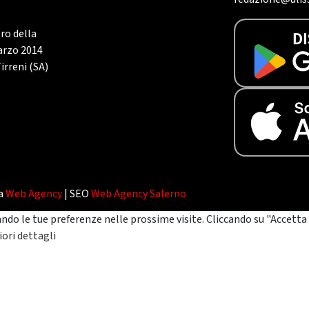
tro della
marzo 2014
irreni (SA)
da
Web Agency
| SEO
Web Agency Salerno
ando le tue preferenze nelle prossime visite. Cliccando su "Accetta 
ori dettagli