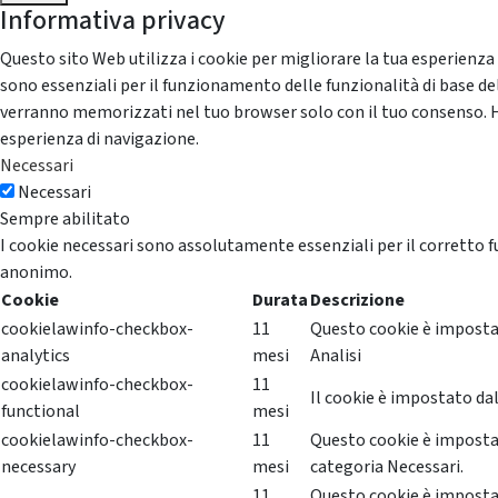
Informativa privacy
Questo sito Web utilizza i cookie per migliorare la tua esperienza
sono essenziali per il funzionamento delle funzionalità di base del
verranno memorizzati nel tuo browser solo con il tuo consenso. Hai 
esperienza di navigazione.
Necessari
Necessari
Sempre abilitato
I cookie necessari sono assolutamente essenziali per il corretto f
anonimo.
Cookie
Durata
Descrizione
cookielawinfo-checkbox-
11
Questo cookie è impostat
analytics
mesi
Analisi
cookielawinfo-checkbox-
11
Il cookie è impostato dal
functional
mesi
cookielawinfo-checkbox-
11
Questo cookie è impostat
necessary
mesi
categoria Necessari.
11
Questo cookie è impostat