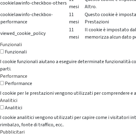
cookielawinfo-checkbox-others
mesi
Altro.
cookielawinfo-checkbox-
11
Questo cookie è impostat
performance
mesi
Prestazioni
11
Il cookie è impostato da
viewed_cookie_policy
mesi
memorizza alcun dato p
Funzionali
Funzionali
I cookie funzionali aiutano a eseguire determinate funzionalità co
parti.
Performance
Performance
I cookie per le prestazioni vengono utilizzati per comprendere e an
Analitici
Analitici
I cookie analitici vengono utilizzati per capire come i visitatori i
rimbalzo, fonte di traffico, ecc..
Pubblicitari