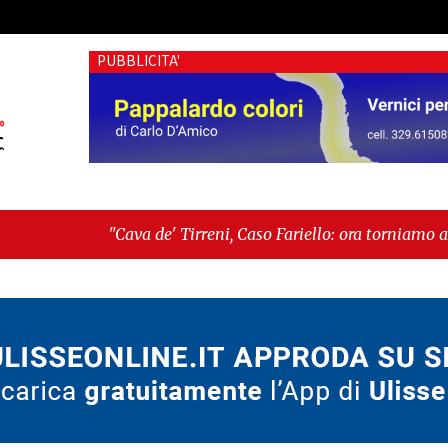
PUBBLICITA'
va de' Tirreni, Caso Fariello: ora torniamo ai problemi veri"
ché esiste"