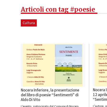
Articoli con tag #poesie
Cultura
Nocera I
Nocera Inferiore, la presentazione
12 april
del libro di poesie “Sentimenti” di
“Sentime
Aldo Di Vito
L’autore, 
L’evento, patrocinato dal Comune di Nocera