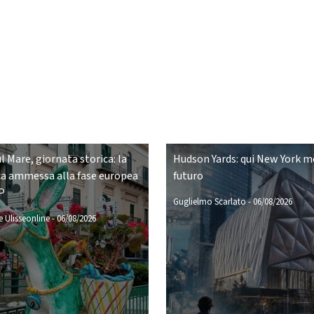
ul Mare, giornata storica: la
Hudson Yards: qui New York mo
a ammessa alla fase europea
futuro
P
Guglielmo Scarlato
-
06/08/2026
 Ulisseonline
-
06/08/2026