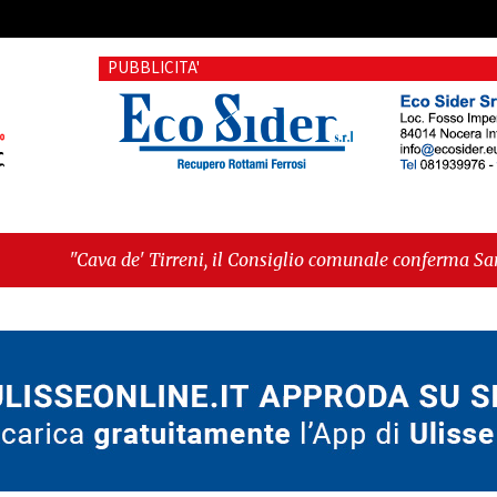
PUBBLICITA'
 Tirreni, il Consiglio comunale conferma Sara Fariello. L'oppos
 giornata storica: la ceramica ammessa alla fase europea per l