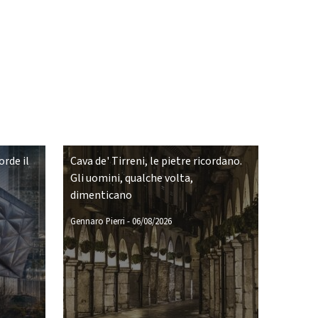
rde il
Cava de' Tirreni, le pietre ricordano.
Gli uomini, qualche volta,
dimenticano
Gennaro Pierri
-
06/08/2026