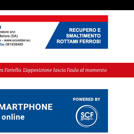
izione lascia l'aula al momento del voto"
-
"Vietri
’IGP"