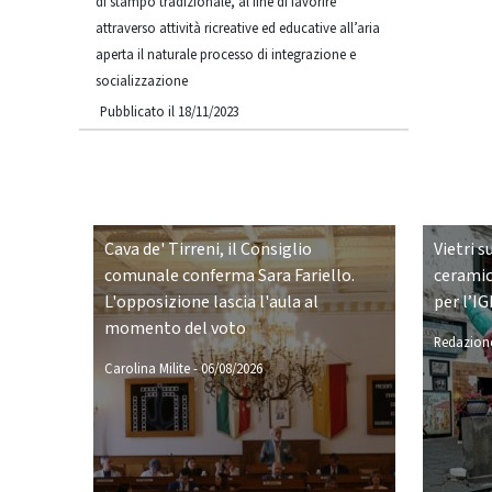
di stampo tradizionale, al fine di favorire
attraverso attività ricreative ed educative all’aria
aperta il naturale processo di integrazione e
socializzazione
Pubblicato il 18/11/2023
Cava de' Tirreni, il Consiglio
Vietri s
comunale conferma Sara Fariello.
ceramic
L'opposizione lascia l'aula al
per l’IG
momento del voto
Redazione
Carolina Milite
-
06/08/2026