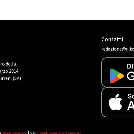
Contatti
redazione@uliss
tro della
marzo 2014
irreni (SA)
da
Web Agency
| SEO
Web Agency Salerno