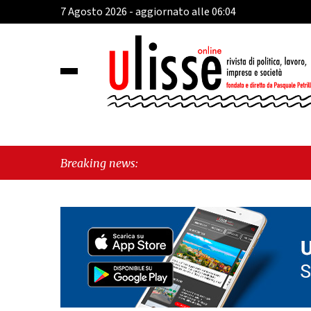
7 Agosto 2026 - aggiornato alle 06:04
"Cava de'
Breaking news:
sul Mare,