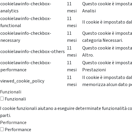
cookielawinfo-checkbox-
11
Questo cookie è impostat
analytics
mesi
Analisi
cookielawinfo-checkbox-
11
Il cookie è impostato dal
functional
mesi
cookielawinfo-checkbox-
11
Questo cookie è impostat
necessary
mesi
categoria Necessari.
11
Questo cookie è impostat
cookielawinfo-checkbox-others
mesi
Altro.
cookielawinfo-checkbox-
11
Questo cookie è impostat
performance
mesi
Prestazioni
11
Il cookie è impostato da
viewed_cookie_policy
mesi
memorizza alcun dato p
Funzionali
Funzionali
I cookie funzionali aiutano a eseguire determinate funzionalità co
parti.
Performance
Performance