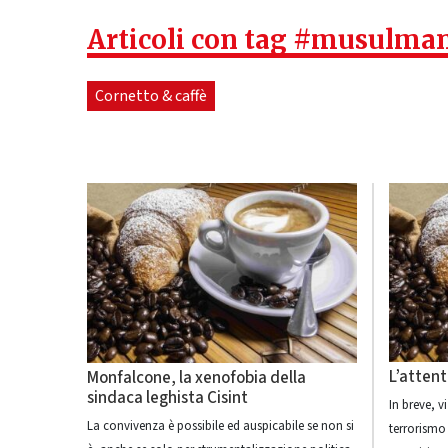
Articoli con tag #musulma
Cornetto & caffè
L’attent
Monfalcone, la xenofobia della
sindaca leghista Cisint
In breve, v
La convivenza è possibile ed auspicabile se non si
terrorismo 