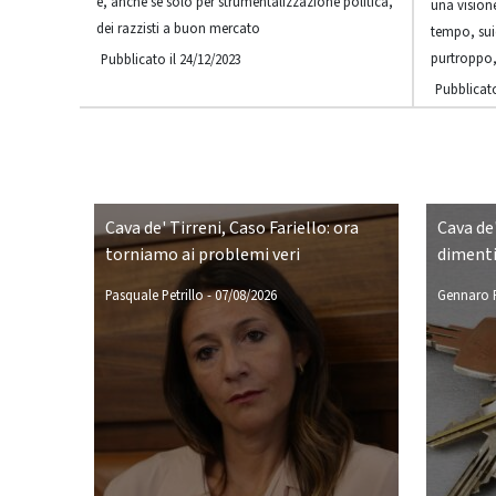
è, anche se solo per strumentalizzazione politica,
una visione
dei razzisti a buon mercato
tempo, su
purtroppo,
Pubblicato il 24/12/2023
Pubblicato
Cava de' Tirreni, Caso Fariello: ora
Cava de'
torniamo ai problemi veri
dimenti
Pasquale Petrillo
-
07/08/2026
Gennaro P