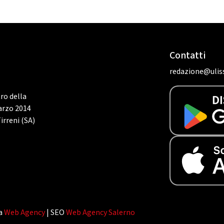
Contatti
redazione@uliss
tro della
marzo 2014
irreni (SA)
da
Web Agency
| SEO
Web Agency Salerno