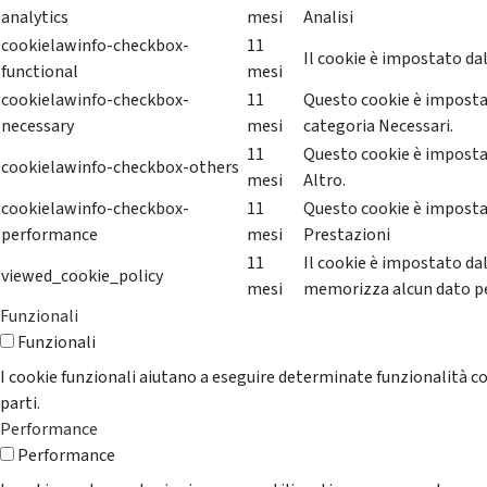
analytics
mesi
Analisi
cookielawinfo-checkbox-
11
Il cookie è impostato dal
functional
mesi
cookielawinfo-checkbox-
11
Questo cookie è impostat
necessary
mesi
categoria Necessari.
11
Questo cookie è impostat
cookielawinfo-checkbox-others
mesi
Altro.
cookielawinfo-checkbox-
11
Questo cookie è impostat
performance
mesi
Prestazioni
11
Il cookie è impostato da
viewed_cookie_policy
mesi
memorizza alcun dato p
Funzionali
Funzionali
I cookie funzionali aiutano a eseguire determinate funzionalità co
parti.
Performance
Performance