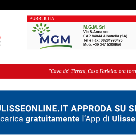
PUBBLICITA'
"Cava de' Tirreni, Caso Fariello: ora torniamo ai problemi 
dimentica perché esiste"