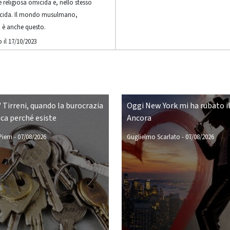
 religiosa omicida e, nello stesso
icida. Il mondo musulmano,
 è anche questo.
 il 17/10/2023
 Tirreni, quando la burocrazia
Oggi New York mi ha rubato il
ca perché esiste
Ancora
ierri
-
07/08/2026
Guglielmo Scarlato
-
07/08/2026