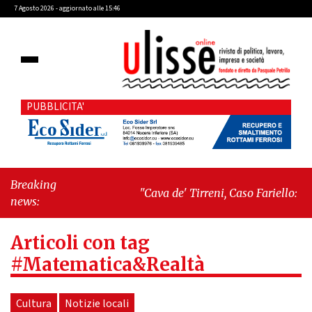
7 Agosto 2026 - aggiornato alle 15:46
PUBBLICITA'
Breaking
"Cava de' Tirreni, Caso Fariello: ora
news:
torniamo ai problemi veri"
-
"Cava
de' Tirreni, quando la burocrazia
Articoli con tag
dimentica perché esiste"
#Matematica&Realtà
Cultura
Notizie locali