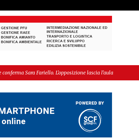
a Fariello. L'opposizione lascia l'aula al momento
ramica ammessa alla fase europea per l’IGP"