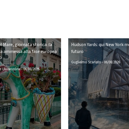
ul Mare, giornata storica: la
Hudson Yards: qui New York mo
a ammessa alla fase europea
futuro
P
Guglielmo Scarlato
-
06/08/2026
 Ulisseonline
-
06/08/2026