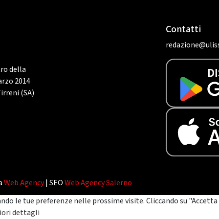
Contatti
redazione@uliss
tro della
marzo 2014
irreni (SA)
da
Web Agency
| SEO
Web Agency Salerno
ando le tue preferenze nelle prossime visite. Cliccando su "Accetta 
ori dettagli