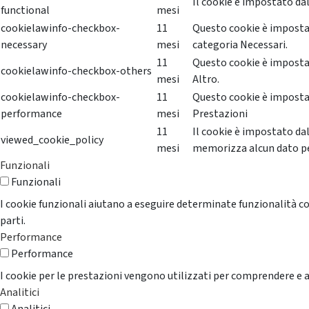
Il cookie è impostato dal
functional
mesi
cookielawinfo-checkbox-
11
Questo cookie è impostat
necessary
mesi
categoria Necessari.
11
Questo cookie è impostat
cookielawinfo-checkbox-others
mesi
Altro.
cookielawinfo-checkbox-
11
Questo cookie è impostat
performance
mesi
Prestazioni
11
Il cookie è impostato da
viewed_cookie_policy
mesi
memorizza alcun dato p
Funzionali
Funzionali
I cookie funzionali aiutano a eseguire determinate funzionalità co
parti.
Performance
Performance
I cookie per le prestazioni vengono utilizzati per comprendere e an
Analitici
Analitici