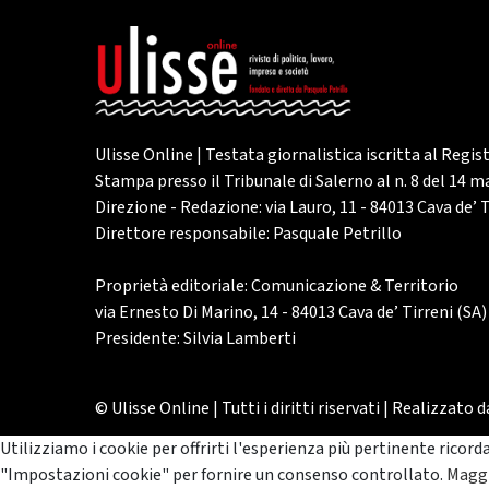
Ulisse Online | Testata giornalistica iscritta al Regis
Stampa presso il Tribunale di Salerno al n. 8 del 14 
Direzione - Redazione: via Lauro, 11 - 84013 Cava de’ T
Direttore responsabile: Pasquale Petrillo
Proprietà editoriale: Comunicazione & Territorio
via Ernesto Di Marino, 14 - 84013 Cava de’ Tirreni (SA)
Presidente: Silvia Lamberti
© Ulisse Online | Tutti i diritti riservati | Realizzato 
Utilizziamo i cookie per offrirti l'esperienza più pertinente ricord
"Impostazioni cookie" per fornire un consenso controllato.
Maggi