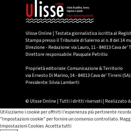
Ulisse Online | Testata giornalistica iscritta al Regis
Stampa presso il Tribunale di Salerno al n. 8 del 14 
Direzione - Redazione: via Lauro, 11 - 84013 Cava de’ T
Direttore responsabile: Pasquale Petrillo
Proprietà editoriale: Comunicazione & Territorio
via Ernesto Di Marino, 14 - 84013 Cava de’ Tirreni (SA)
Presidente: Silvia Lamberti
© Ulisse Online | Tutti i diritti riservati | Realizzato 
Utilizziamo i cookie per offrirti l'esperienza più pertinente ricord
"Impostazioni cookie" per fornire un consenso controllato.
Maggi
Impostazioni Cookies
Accetta tutti