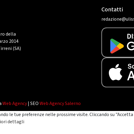
Contatti
redazione@uliss
tro della
marzo 2014
irreni (SA)
da
Web Agency
| SEO
Web Agency Salerno
ando le tue preferenze nelle prossime visite. Cliccando su "Accetta 
ori dettagli