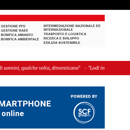
he volta, dimenticano"
-
"Lodi in crescita alla