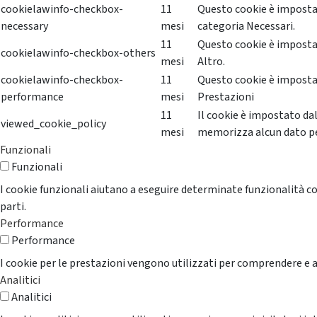
cookielawinfo-checkbox-
11
Questo cookie è impostat
necessary
mesi
categoria Necessari.
11
Questo cookie è impostat
cookielawinfo-checkbox-others
mesi
Altro.
cookielawinfo-checkbox-
11
Questo cookie è impostat
performance
mesi
Prestazioni
11
Il cookie è impostato da
viewed_cookie_policy
mesi
memorizza alcun dato p
Funzionali
Funzionali
I cookie funzionali aiutano a eseguire determinate funzionalità co
parti.
Performance
Performance
I cookie per le prestazioni vengono utilizzati per comprendere e an
Analitici
Analitici