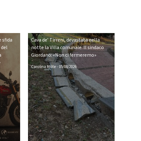
 sfida
Cava de’ Tirreni, devastata nella
 del
notte la Villa comunale. Il sindaco
a
Giordano: «Non ci fermeremo»
e
Carolina Milite
-
05/08/2026