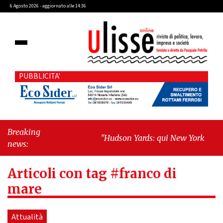
6 Agosto 2026 - aggiornato alle 14:36
PUBBLICITA'
Breaking
"Hudson Yards: qui New York morde
news:
il futuro"
-
"Quando la politica
diventa autobiografia"
Articoli con tag #franco di
mare
Attualità