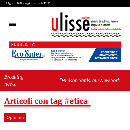
6 Agosto 2026 - aggiornato alle 12:50
PUBBLICITA'
Breaking
"Hudson Yards: qui New York morde il
news:
futuro"
-
"Quando la politica
diventa autobiografia"
Articoli con tag #etica
Opinioni