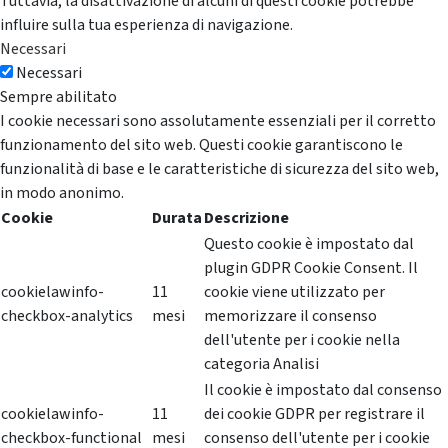
Tuttavia, la disattivazione di alcuni di questi cookie potrebbe
influire sulla tua esperienza di navigazione.
Necessari
Necessari
Sempre abilitato
I cookie necessari sono assolutamente essenziali per il corretto
funzionamento del sito web. Questi cookie garantiscono le
funzionalità di base e le caratteristiche di sicurezza del sito web,
in modo anonimo.
Cookie
Durata
Descrizione
Questo cookie è impostato dal
plugin GDPR Cookie Consent. Il
cookielawinfo-
11
cookie viene utilizzato per
checkbox-analytics
mesi
memorizzare il consenso
dell'utente per i cookie nella
categoria Analisi
Il cookie è impostato dal consenso
cookielawinfo-
11
dei cookie GDPR per registrare il
checkbox-functional
mesi
consenso dell'utente per i cookie