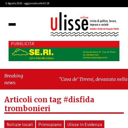
6 Agosto 2026 - aggiornato alle 02:18
PUBBLICITA'
Breaking
"Cava de’ Tirreni, devastata nella
news:
notte la Villa comunale. Il sindaco
Giordano: «Non ci fermeremo»"
-
Articoli con tag #disfida
"Italia sospesa tra identità, fragilità
sociali e pressioni economiche"
trombonieri
Notizie locali
Primopiano
Ulisse In Evidenza