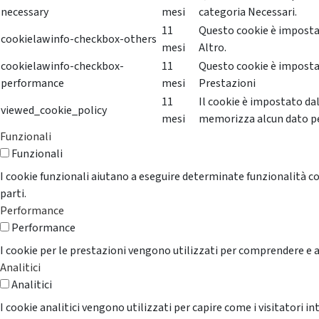
necessary
mesi
categoria Necessari.
11
Questo cookie è impostat
cookielawinfo-checkbox-others
mesi
Altro.
cookielawinfo-checkbox-
11
Questo cookie è impostat
performance
mesi
Prestazioni
11
Il cookie è impostato da
viewed_cookie_policy
mesi
memorizza alcun dato p
Funzionali
Funzionali
I cookie funzionali aiutano a eseguire determinate funzionalità co
parti.
Performance
Performance
I cookie per le prestazioni vengono utilizzati per comprendere e an
Analitici
Analitici
I cookie analitici vengono utilizzati per capire come i visitatori i