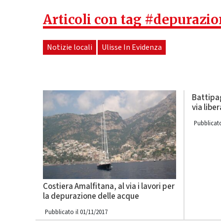
Articoli con tag #depurazi
Notizie locali
Ulisse In Evidenza
Battipa
via liber
Pubblicato
Costiera Amalfitana, al via i lavori per
la depurazione delle acque
Pubblicato il 01/11/2017