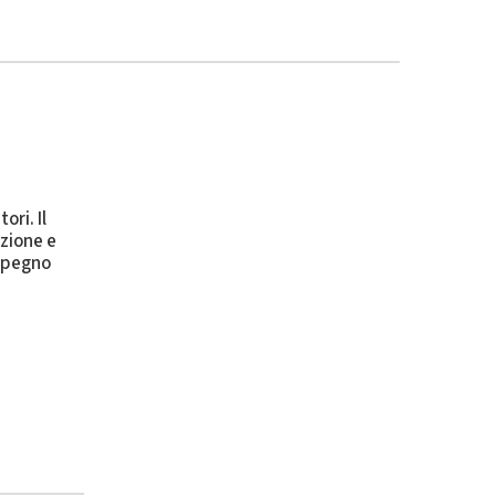
ori. Il
zione e
mpegno