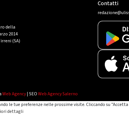
Contatti
redazione@uliss
tro della
marzo 2014
irreni (SA)
da
Web Agency
| SEO
Web Agency Salerno
ando le tue preferenze nelle prossime visite. Cliccando su "Accetta 
ori dettagli