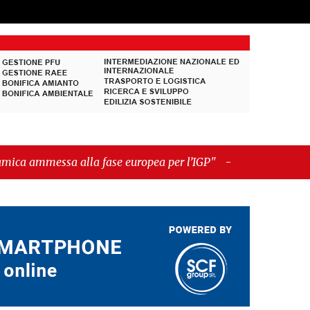
la fase europea per l’IGP"
-
"Hudson Yards: qui