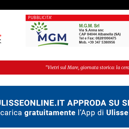
PUBBLICITA'
"Vietri sul Mare, giornata storica: la ceramica ammessa al
New York morde il futuro"