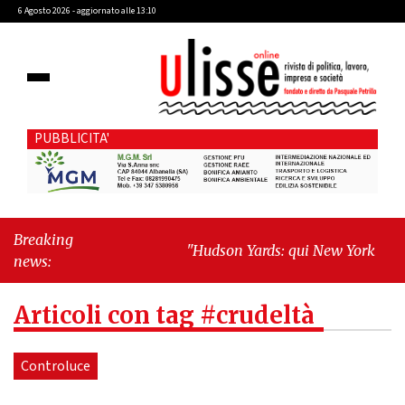
6 Agosto 2026 - aggiornato alle 13:10
PUBBLICITA'
Breaking
"Hudson Yards: qui New York morde
news:
il futuro"
-
"Quando la politica
diventa autobiografia"
Articoli con tag #crudeltà
Controluce