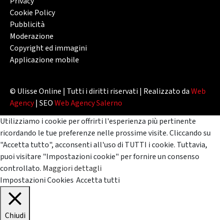
Privacy
Cookie Policy
Pubblicità
Moderazione
Copyright ed immagini
Applicazione mobile
© Ulisse Online | Tutti i diritti riservati | Realizzato da
Web
Agency
| SEO
Web Agency Salerno
Utilizziamo i cookie per offrirti l'esperienza più pertinente
ricordando le tue preferenze nelle prossime visite. Cliccando su
"Accetta tutto", acconsenti all'uso di TUTTI i cookie. Tuttavia,
puoi visitare "Impostazioni cookie" per fornire un consenso
controllato.
Maggiori dettagli
Impostazioni Cookies
Accetta tutti
Chiudi