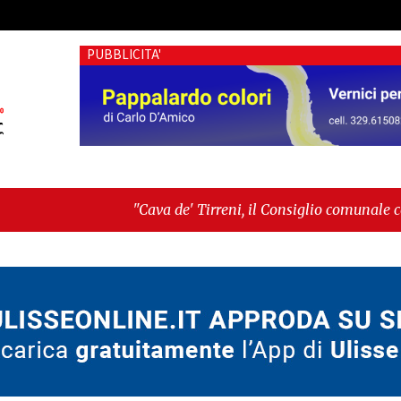
PUBBLICITA'
"Cava de' Tirreni, il Consiglio comunale conferma Sara Farie
voto"
-
"Vietri sul Mare, giornata storica: la ceramica amm