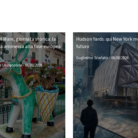
ul Mare, giornata storica: la
Hudson Yards: qui New York mo
a ammessa alla fase europea
futuro
P
Guglielmo Scarlato
-
06/08/2026
 Ulisseonline
-
06/08/2026