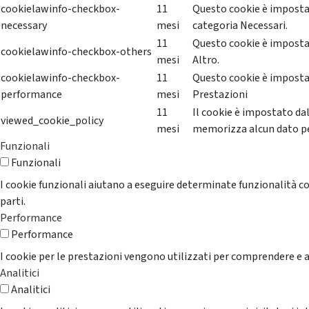
cookielawinfo-checkbox-
11
Questo cookie è impostat
necessary
mesi
categoria Necessari.
11
Questo cookie è impostat
cookielawinfo-checkbox-others
mesi
Altro.
cookielawinfo-checkbox-
11
Questo cookie è impostat
performance
mesi
Prestazioni
11
Il cookie è impostato da
viewed_cookie_policy
mesi
memorizza alcun dato p
Funzionali
Funzionali
I cookie funzionali aiutano a eseguire determinate funzionalità co
parti.
Performance
Performance
I cookie per le prestazioni vengono utilizzati per comprendere e an
Analitici
Analitici