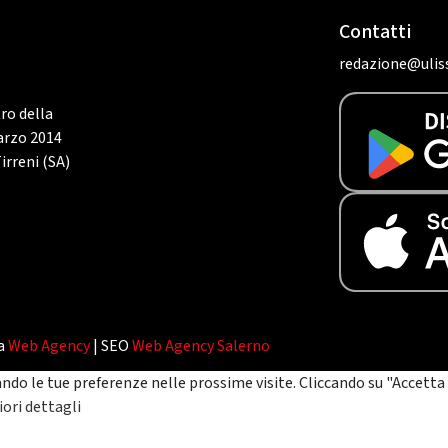
Contatti
redazione@uliss
tro della
marzo 2014
irreni (SA)
da
Web Agency
| SEO
Web Agency Salerno
ando le tue preferenze nelle prossime visite. Cliccando su "Accetta 
ori dettagli