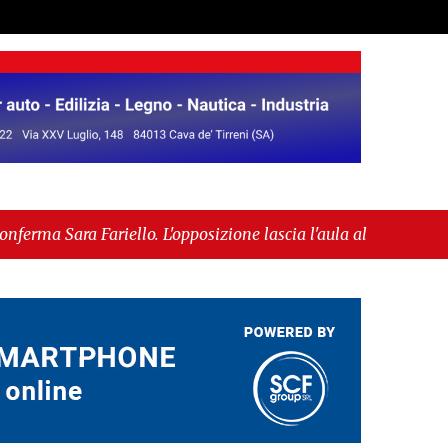
llo. L'opposizione lascia l'aula al momento del
essa alla fase europea per l’IGP"