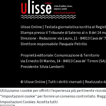
Ulisse Online | Testata giornalistica iscritta al Regis
Stampa presso il Tribunale di Salerno al n. 8 del 14 
Direzione - Redazione: via Lauro, 11 - 84013 Cava de’ T
Direttore responsabile: Pasquale Petrillo
Proprietà editoriale: Comunicazione & Territorio
via Ernesto Di Marino, 14 - 84013 Cava de’ Tirreni (SA)
Presidente: Silvia Lamberti
© Ulisse Online | Tutti i diritti riservati | Realizzato 
Utilizziamo i cookie per offrirti l'esperienza più pertinente ricord
"Impostazioni cookie" per fornire un consenso controllato.
Maggi
Impostazioni Cookies
Accetta tutti