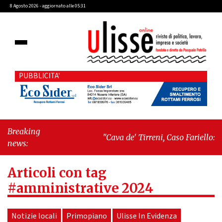
8 Agosto 2026 - aggiornato alle 05:31
PUBBLICITA'
Breaking
"Cava de' Tirreni, Caso Fariello: ora
news:
torniamo ai problemi veri"
-
"Cava
de' Tirreni, quando la burocrazia
Articoli con tag
dimentica perché esiste"
#amministrative 2024
Notizie locali
Primopiano
Ulisse In Evidenza