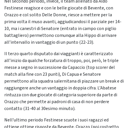
Nel secondo periodo, invece, il team allenato da Aldo
Festinese reagisce e con le belle giocate di Bevente, con
Orazzo e col solito Delle Donne, riesce a mettere per la
prima volta il muso avanti, aggiudicandosi il parziale per 14-
10, ma i canestri di Senatore (entrato in campo con piglio
battagliero) permettono comunque alla Hippo di arrivare
all’intervallo in vantaggio di un punto (22-23).
Il terzo quarto disputato dai viaggianti è caratterizzato
all’inizio da qualche forzatura di troppo, poi, però, le triple
messe a segno in successione da Capaccio (top scorer del
match alla fine con 23 punti), Di Capua e Senatore
permettono alla squadra salernitana di piazzare un break e di
raggiungere anche un vantaggio in doppia cifra. L’Abatese
rintuzza con due giocate di categoria superiore da parte di
Orazzo che permette ai padroni di casa di non perdere
contatto (31-40 al 30esimo minuto).
Nell’ultimo periodo Festinese scuote i suoi ragazzi ed
ottiene ottime risposte da Bevente, Orazzo (poi costretto