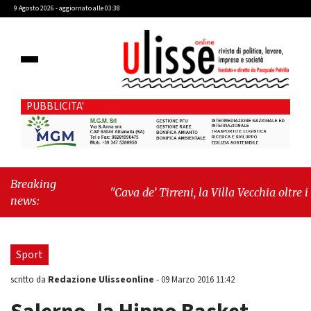
9 Agosto 2026 - aggiornato alle 03:38
PUBBLICITA'
Breaking
"Cava de’ Tirreni, la Villa Vecchia oltre i
news:
vandali: il vero nodo è il senso di comunità"
-
"Cava de’ Tirreni, La Fratellanza sull'ultima
seduta consiliare: “Serve chiarezza!”"
Sport
Redazione Ulisseonline
scritto da
-
09 Marzo 2016 11:42