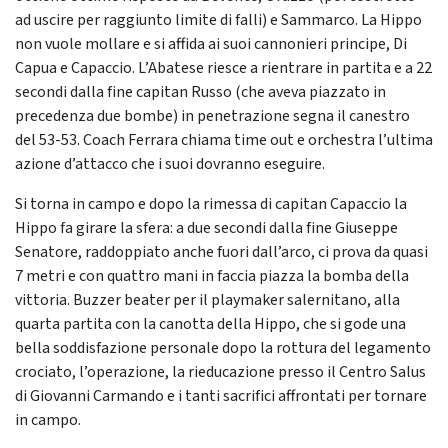
ad uscire per raggiunto limite di falli) e Sammarco. La Hippo
non vuole mollare e si affida ai suoi cannonieri principe, Di
Capua e Capaccio. L’Abatese riesce a rientrare in partita e a 22
secondi dalla fine capitan Russo (che aveva piazzato in
precedenza due bombe) in penetrazione segna il canestro
del 53-53. Coach Ferrara chiama time out e orchestra l’ultima
azione d’attacco che i suoi dovranno eseguire.
Si torna in campo e dopo la rimessa di capitan Capaccio la
Hippo fa girare la sfera: a due secondi dalla fine Giuseppe
Senatore, raddoppiato anche fuori dall’arco, ci prova da quasi
7 metri e con quattro mani in faccia piazza la bomba della
vittoria. Buzzer beater per il playmaker salernitano, alla
quarta partita con la canotta della Hippo, che si gode una
bella soddisfazione personale dopo la rottura del legamento
crociato, l’operazione, la rieducazione presso il Centro Salus
di Giovanni Carmando e i tanti sacrifici affrontati per tornare
in campo.