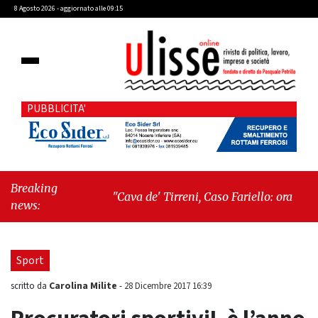
8 Agosto 2026 - aggiornato alle 09:15
PUBBLICITA'
Breaking
"Cava de' Tirreni, Caso Fariello: ora torniamo
news:
ai problemi veri"
-
"Cava de' Tirreni, quando
la burocrazia dimentica perché esiste"
Sport
Carolina Milite
scritto da
-
28 Dicembre 2017 16:39