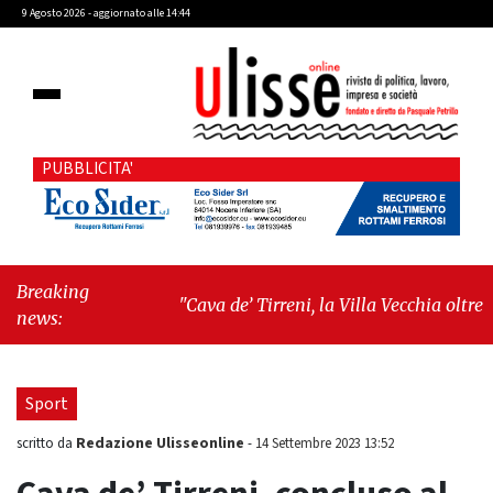
9 Agosto 2026 - aggiornato alle 14:44
PUBBLICITA'
Breaking
"Cava de’ Tirreni, la Villa Vecchia oltre i
news:
vandali: il vero nodo è il senso di comunità"
-
"Cava de’ Tirreni, La Fratellanza sull'ultima
seduta consiliare: “Serve chiarezza!”"
Sport
Redazione Ulisseonline
scritto da
-
14 Settembre 2023 13:52