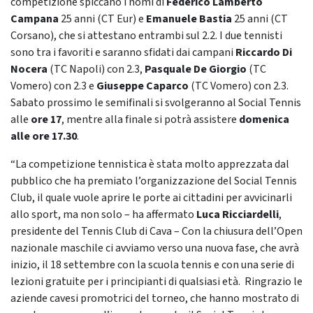
competizione spiccano i nomi di
Federico Lamberto
Campana
25 anni (CT Eur) e
Emanuele Bastia
25 anni (CT
Corsano), che si attestano entrambi sul 2.2. I due tennisti
sono tra i favoriti e saranno sfidati dai campani
Riccardo Di
Nocera
(TC Napoli) con 2.3,
Pasquale De Giorgio
(TC
Vomero) con 2.3 e
Giuseppe Caparco
(TC Vomero) con 2.3.
Sabato prossimo le semifinali si svolgeranno al Social Tennis
alle
ore 17
, mentre alla finale si potrà assistere
domenica
alle ore 17.30
.
“La competizione tennistica è stata molto apprezzata dal
pubblico che ha premiato l’organizzazione del Social Tennis
Club, il quale vuole aprire le porte ai cittadini per avvicinarli
allo sport, ma non solo – ha affermato
Luca Ricciardelli
,
presidente del Tennis Club di Cava – Con la chiusura dell’Open
nazionale maschile ci avviamo verso una nuova fase, che avrà
inizio, il 18 settembre con la scuola tennis e con una serie di
lezioni gratuite per i principianti di qualsiasi età. Ringrazio le
aziende cavesi promotrici del torneo, che hanno mostrato di