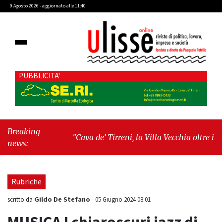
9 Agosto 2026 - aggiornato alle 11:40
PUBBLICITA'
Breaking
"Cava de’ Tirreni, la Villa Vecchia oltre i vandali:
news:
il vero nodo è il senso di comunità"
-
"Cava de’
Tirreni, La Fratellanza sull'ultima seduta
consiliare: “Serve chiarezza!”"
Rubriche
Gildo De Stefano
scritto da
-
05 Giugno 2024 08:01