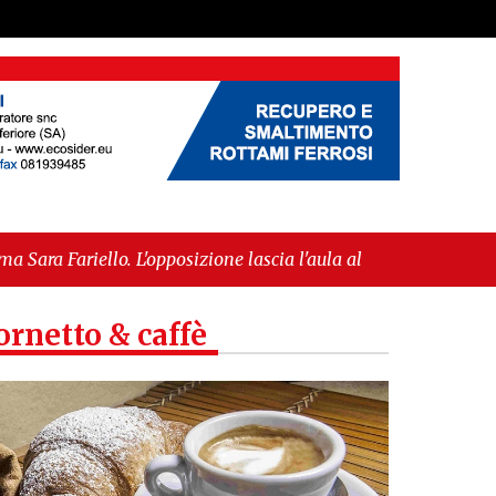
ione lascia l'aula al momento del voto"
-
"Vietri sul
ornetto & caffè