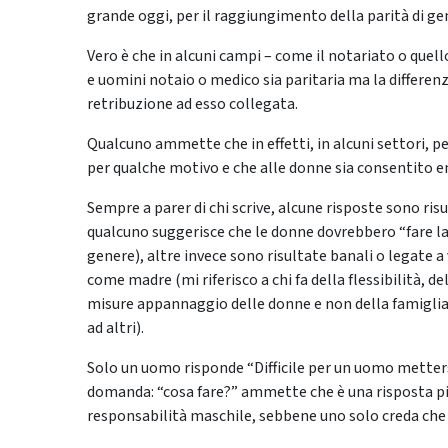
grande oggi, per il raggiungimento della parità di gene
Vero è che in alcuni campi – come il notariato o quell
e uomini notaio o medico sia paritaria ma la differenza
retribuzione ad esso collegata.
Qualcuno ammette che in effetti, in alcuni settori, p
per qualche motivo e che alle donne sia consentito 
Sempre a parer di chi scrive, alcune risposte sono ris
qualcuno suggerisce che le donne dovrebbero “fare la 
genere), altre invece sono risultate banali o legate
come madre (mi riferisco a chi fa della flessibilità, 
misure appannaggio delle donne e non della famiglia
ad altri).
Solo un uomo risponde “Difficile per un uomo metters
domanda: “cosa fare?” ammette che è una risposta più
responsabilità maschile, sebbene uno solo creda che