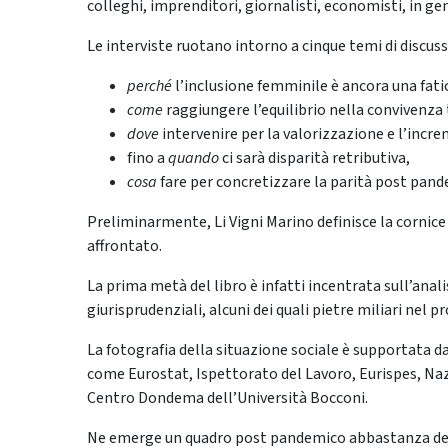
colleghi, imprenditori, giornalisti, economisti, in g
Le interviste ruotano intorno a cinque temi di discuss
perché
l’inclusione femminile è ancora una fati
come
raggiungere l’equilibrio nella convivenza 
dove
intervenire per la valorizzazione e l’inc
fino a
quando
ci sarà disparità retributiva,
cosa
fare per concretizzare la parità post pan
Preliminarmente, Li Vigni Marino definisce la cornice
affrontato.
La prima metà del libro è infatti incentrata sull’anali
giurisprudenziali, alcuni dei quali pietre miliari nel 
La fotografia della situazione sociale è supportata da 
come Eurostat, Ispettorato del Lavoro, Eurispes, N
Centro Dondema dell’Università Bocconi.
Ne emerge un quadro post pandemico abbastanza des