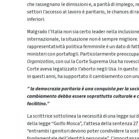
che rassegnano le dimissioni e, a parità di impiego, r
settori l’accesso al lavoro è paritario, le chances d
inferiori.
Malgrado l’Italia non sia certo leader nella inclusi
internazionale, la situazione non è sempre migliore. 
rappresentatività politica femminile è un dato di fatt
ministeri con portafogli. Particolarmente preoccupa
Organization
, con cui la Corte Suprema Usa ha rovesc
Corte aveva legalizzato l’aborto negli Usa. In questo
in questi anni, ha supportato il cambiamento con una
” la democrazia paritaria è una conquista per la soci
cambiamento debba essere soprattutto culturale e ch
facilitino.”
La scrittrice sottolinea la necessità di una legge sui 
della legge “Golfo Mosca”, l’attesa della sentenza 27
“entrambi i genitori devono poter condividere la sce
fondamentale dell’identità personale”, l’importanza d