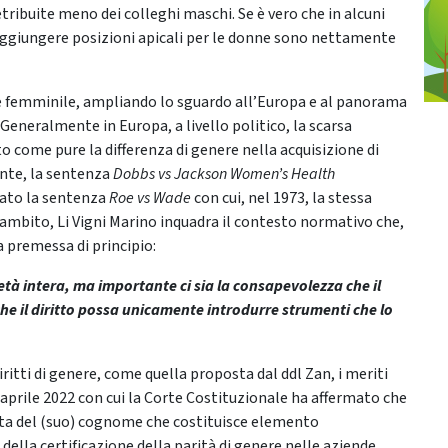
etribuite meno dei colleghi maschi. Se è vero che in alcuni
i raggiungere posizioni apicali per le donne sono nettamente
one femminile, ampliando lo sguardo all’Europa e al panorama
Generalmente in Europa, a livello politico, la scarsa
o come pure la differenza di genere nella acquisizione di
nte, la sentenza
Dobbs vs Jackson Women’s Health
iato la sentenza
Roe vs Wade
con cui, nel 1973, la stessa
 ambito, Li Vigni Marino inquadra il contesto normativo che,
 premessa di principio:
età intera, ma importante ci sia la consapevolezza che il
e il diritto possa unicamente introdurre strumenti che lo
diritti di genere, come quella proposta dal ddl Zan, i meriti
 aprile 2022 con cui la Corte Costituzionale ha affermato che
lta del (suo) cognome che costituisce elemento
ella certificazione della parità di genere nelle aziende.