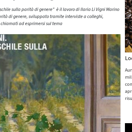
chile sulla parità di genere" è il lavoro di Ilaria Li Vigni Marino
ità di genere, sviluppato tramite interviste a colleghi,
i chiamati ad esprimersi sul tema
Lo
Aum
mil
con
apr
ris