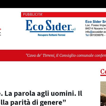
PUBBLICITA'
rreni, il Consiglio comunale conferma Sara Fariello. L'opposiz
ta storica: la ceramica ammessa alla fase europea per l’IGP"
C
 La parola agli uomini. Il
lla parità di genere”