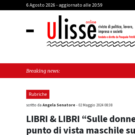
6 Agosto 2026 - aggiornato alle 20:59
"Cava de' Ti
Breaking news:
Mare, giorna
Rubriche
Angela Senatore
scritto da
-
02 Maggio 2024 08:38
LIBRI & LIBRI “Sulle donne.
punto di vista maschile su