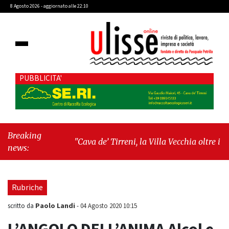
8 Agosto 2026 - aggiornato alle 22:10
PUBBLICITA'
Breaking
"Cava de’ Tirreni, la Villa Vecchia oltre i vandali:
news:
il vero nodo è il senso di comunità"
-
"Cava de’
Tirreni, La Fratellanza sull'ultima seduta
consiliare: “Serve chiarezza!”"
Rubriche
Paolo Landi
scritto da
-
04 Agosto 2020 10:15