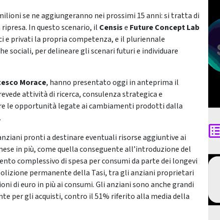
3 milioni se ne aggiungeranno nei prossimi 15 anni: si tratta di
ipresa. In questo scenario, il
Censis
e
Future Concept Lab
 e privati la propria competenza, e il pluriennale
 sociali, per delineare gli scenari futuri e individuare
cesco Morace
, hanno presentato oggi in anteprima il
revede attività di ricerca, consulenza strategica e
ere le opportunità legate ai cambiamenti prodotti dalla
.
anziani pronti a destinare eventuali risorse aggiuntive ai
 mese in più, come quella conseguente all’introduzione del
mento complessivo di spesa per consumi da parte dei longevi
’abolizione permanente della Tasi, tra gli anziani proprietari
ioni di euro in più ai consumi. Gli anziani sono anche grandi
nte per gli acquisti, contro il 51% riferito alla media della