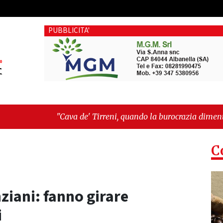
PUBBLICITA'
Cava de' Tirreni, quando la burocrazia dimentica perché esiste
ncora"
C
nziani: fanno girare
i