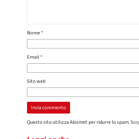
Nome
*
Email
*
Sito web
Questo sito utilizza Akismet per ridurre lo spam.
Sco