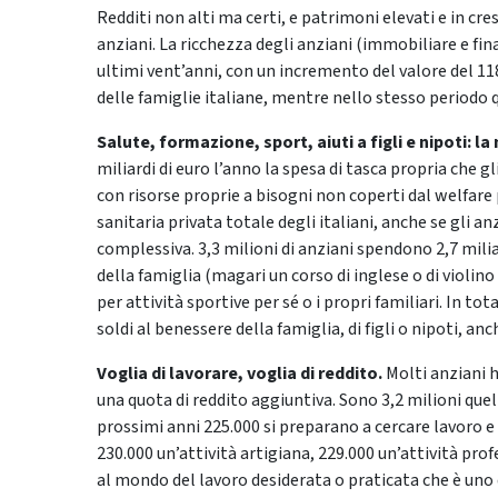
Redditi non alti ma certi, e patrimoni elevati e in c
anziani. La ricchezza degli anziani (immobiliare e fi
ultimi vent’anni, con un incremento del valore del 1
delle famiglie italiane, mentre nello stesso periodo q
Salute, formazione, sport, aiuti a figli e nipoti: l
miliardi di euro l’anno la spesa di tasca propria che g
con risorse proprie a bisogni non coperti dal welfare 
sanitaria privata totale degli italiani, anche se gli
complessiva. 3,3 milioni di anziani spendono 2,7 milia
della famiglia (magari un corso di inglese o di violino
per attività sportive per sé o i propri familiari. In to
soldi al benessere della famiglia, di figli o nipoti, a
Voglia di lavorare, voglia di reddito.
Molti anziani h
una quota di reddito aggiuntiva. Sono 3,2 milioni quel
prossimi anni 225.000 si preparano a cercare lavoro 
230.000 un’attività artigiana, 229.000 un’attività pro
al mondo del lavoro desiderata o praticata che è uno 