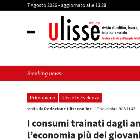
7 Agosto 2026 - aggiornato alle 13:28
"
Breaking news:
A
Primopiano
Ulisse In Evidenza
Redazione Ulisseonline
scritto da
-
17 Novembre 2015 11:47
I consumi trainati dagli a
l’economia più dei giovan