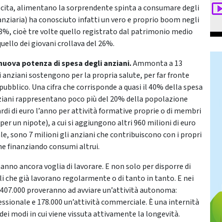
rescita, alimentano la sorprendente spinta a consumare degli
nanziaria) ha conosciuto infatti un vero e proprio boom negli
18%, cioè tre volte quello registrato dal patrimonio medio
uello dei giovani crollava del 26%.
a nuova potenza di spesa degli anziani.
Ammonta a 13
li anziani sostengono per la propria salute, per far fronte
pubblico. Una cifra che corrisponde a quasi il 40% della spesa
 anziani rappresentano poco più del 20% della popolazione
rdi di euro l’anno per attività formative proprie o di membri
 per un nipote), a cui si aggiungono altri 960 milioni di euro
tale, sono 7 milioni gli anziani che contribuiscono con i propri
nche finanziando consumi altrui.
anno ancora voglia di lavorare. E non solo per disporre di
li che già lavorano regolarmente o di tanto in tanto. E nei
e 407.000 proveranno ad avviare un’attività autonoma:
fessionale e 178.000 un’attività commerciale. È una internità
dei modi in cui viene vissuta attivamente la longevità.