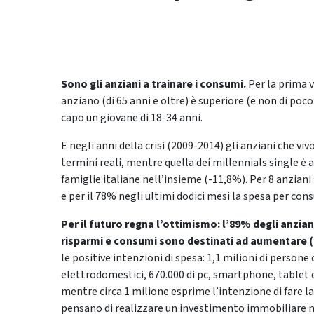
Sono gli anziani a trainare i consumi.
Per la prima v
anziano (di 65 anni e oltre) è superiore (e non di poco:
capo un giovane di 18-34 anni.
E negli anni della crisi (2009-2014) gli anziani che 
termini reali, mentre quella dei millennials single è 
famiglie italiane nell’insieme (-11,8%). Per 8 anziani s
e per il 78% negli ultimi dodici mesi la spesa per c
Per il futuro regna l’ottimismo: l’89% degli anziani
risparmi e consumi sono destinati ad aumentare (9
le positive intenzioni di spesa: 1,1 milioni di persone
elettrodomestici, 670.000 di pc, smartphone, tablet e 
mentre circa 1 milione esprime l’intenzione di fare lav
pensano di realizzare un investimento immobiliare n