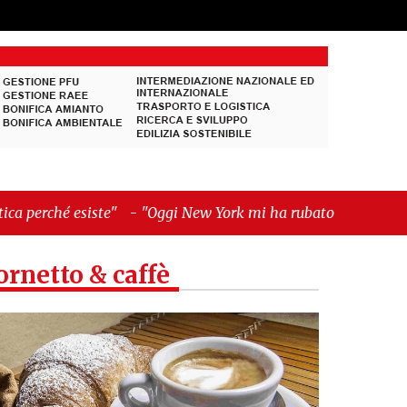
"
-
"Oggi New York mi ha rubato il cuore.
ornetto & caffè