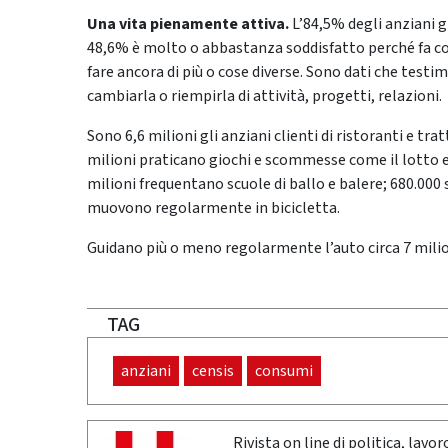
Una vita pienamente attiva.
L’84,5% degli anziani g
48,6% è molto o abbastanza soddisfatto perché fa cos
fare ancora di più o cose diverse. Sono dati che testi
cambiarla o riempirla di attività, progetti, relazioni.
Sono 6,6 milioni gli anziani clienti di ristoranti e tr
milioni praticano giochi e scommesse come il lotto e 
milioni frequentano scuole di ballo e balere; 680.000 
muovono regolarmente in bicicletta.
Guidano più o meno regolarmente l’auto circa 7 milion
TAG
anziani
censis
consumi
Rivista on line di politica, lav