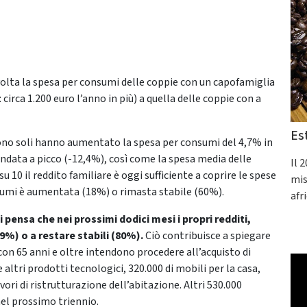
olta la spesa per consumi delle coppie con un capofamiglia
 circa 1.200 euro l’anno in più) a quella delle coppie con a
Es
vivono soli hanno aumentato la spesa per consumi del 4,7% in
andata a picco (-12,4%), così come la spesa media delle
Il 
u 10 il reddito familiare è oggi sufficiente a coprire le spese
mis
onsumi è aumentata (18%) o rimasta stabile (60%).
afr
 pensa che nei prossimi dodici mesi i propri redditi,
%) o a restare stabili (80%).
Ciò contribuisce a spiegare
 con 65 anni e oltre intendono procedere all’acquisto di
altri prodotti tecnologici, 320.000 di mobili per la casa,
ori di ristrutturazione dell’abitazione. Altri 530.000
el prossimo triennio.