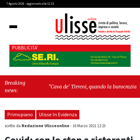
7 Agosto 2026 - aggiornato alle 12:15
PUBBLICITA'
Breaking
"Cava de' Tirreni, quando la burocrazia
news:
dimentica perché esiste"
-
"Oggi New York mi
ha rubato il cuore. Ancora"
Primopiano
Ulisse In Evidenza
Redazione Ulisseonline
scritto da
-
16 Marzo 2021 12:23