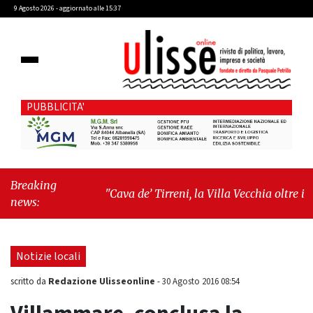
9 Agosto 2026 - aggiornato alle 15:37
PUBBLICITA'
Breaking
"Cava de’ Tirreni, la Villa Vecchia oltre i
news:
vandali: il vero nodo è il senso di comunità"
-
"Cava de’ Tirreni, La Fratellanza sull'ultima
seduta consiliare: “Serve chiarezza!”"
Notizie locali
Redazione Ulisseonline
scritto da
-
30 Agosto 2016 08:54