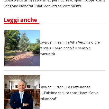
Questo sito utilizza Akismet per ridurre lo spam.
Scopri come
vengono elaborati i dati derivati dai commenti
.
Leggi anche
Cava de’ Tirreni, la Villa Vecchia oltre i
vandali: il vero nodo è il senso di
comunità
Cava de’ Tirreni, La Fratellanza
sull'ultima seduta consiliare: “Serve
chiarezza!”