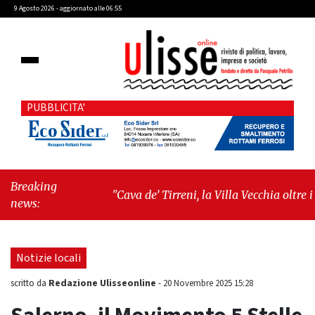
9 Agosto 2026 - aggiornato alle 06:55
PUBBLICITA'
Breaking
"Cava de’ Tirreni, la Villa Vecchia oltre i
news:
vandali: il vero nodo è il senso di comunità"
-
"Cava de’ Tirreni, La Fratellanza sull'ultima
seduta consiliare: “Serve chiarezza!”"
Notizie locali
Redazione Ulisseonline
scritto da
-
20 Novembre 2025 15:28