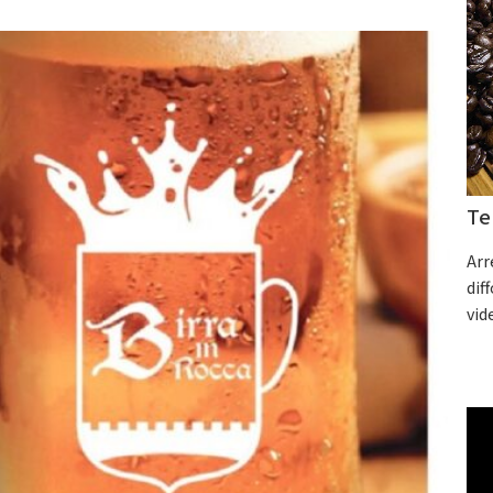
Te
Arr
dif
vid