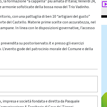
, la formazione “a cappella” più amata d’Italia; Venerdì 24,
 le armonie sofisticate della bossa nova del Trio Vadinho.
itorio, con una pattuglia di ben 10 “artigiani del gusto”
 Corte del Castello. Materie prime scelte con accuratezza, nel
 campane. In linea con le disposizioni governative, l’accesso
 prevendita su postoriservato.it e presso gli esercizi
no. L’evento gode del patrocinio morale del Comune e della
oro, impresa e società fondata e diretta da Pasquale