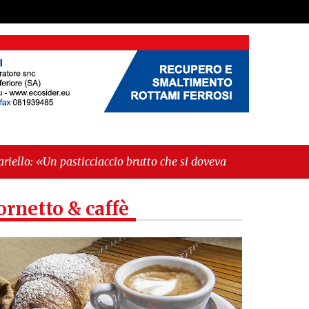
cio brutto che si doveva evitare»"
-
"Morte del
ornetto & caffè