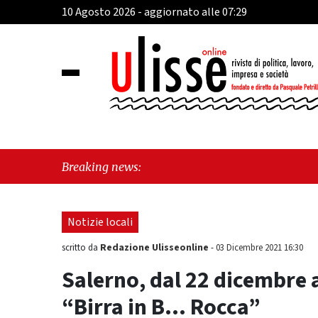
10 Agosto 2026 - aggiornato alle 07:29
"Cava d
Breaking news:
piccolo
Notizie locali
Redazione Ulisseonline
scritto da
-
03 Dicembre 2021 16:30
Salerno, dal 22 dicembre a
“Birra in B… Rocca”