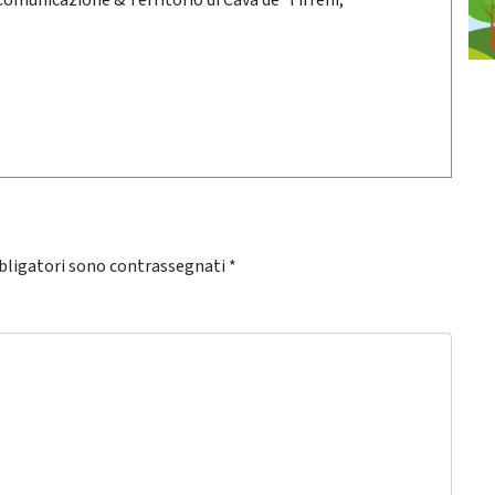
 Comunicazione & Territorio di Cava de' Tirreni,
bligatori sono contrassegnati
*