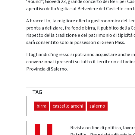
‘Round”; Giovedì 23, grande concerto dei Neri per Caso
aperitivo della Vigilia sul Belvedere del Castello con
A braccetto, la migliore offerta gastronomica del terr
pronta a deliziare, fra food e birra, il pubblico della
rispetto della tradizione e del patrimonio di tipicità
sarà consentito solo ai possessori di Green Pass.
I tagliandi d’ingresso si potranno acquistare anche in
convenzionati presenti su tutto il territorio cittadi
Provincia di Salerno.
TAG
birra
castello arechi
salerno
Rivista on line di politica, lav