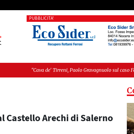
PUBBLICITA'
e' Tirreni, Paolo Gravagnuolo sul caso Fariello: «Un pasticciac
 Domenico: si proseguirà col processo penale"
C
l Castello Arechi di Salerno