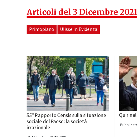
Articoli del 3 Dicembre 202
Primopiano
Ulisse In Evidenza
Quirinal
55° Rapporto Censis sulla situazione
sociale del Paese: la società
Pubblicato
irrazionale