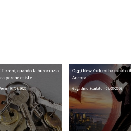
 Tirreni, quando la burocrazia
Oggi New York mi ha rubato il
ca perché esiste
Ancora
ierri
-
07/08/2026
Guglielmo Scarlato
-
07/08/2026