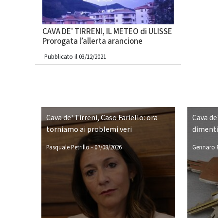
CAVA DE’ TIRRENI, IL METEO di ULISSE
Prorogata l’allerta arancione
Pubblicato il 03/12/2021
Cava de' Tirreni, Caso Fariello: ora
Cava de'
torniamo ai problemi veri
dimenti
Pasquale Petrillo
-
07/08/2026
Gennaro P