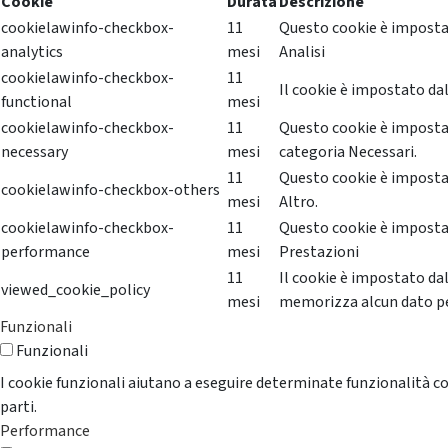
Cookie
Durata
Descrizione
cookielawinfo-checkbox-
11
Questo cookie è impostat
analytics
mesi
Analisi
cookielawinfo-checkbox-
11
Il cookie è impostato dal
functional
mesi
cookielawinfo-checkbox-
11
Questo cookie è impostat
necessary
mesi
categoria Necessari.
11
Questo cookie è impostat
cookielawinfo-checkbox-others
mesi
Altro.
cookielawinfo-checkbox-
11
Questo cookie è impostat
performance
mesi
Prestazioni
11
Il cookie è impostato da
viewed_cookie_policy
mesi
memorizza alcun dato p
Funzionali
Funzionali
I cookie funzionali aiutano a eseguire determinate funzionalità co
parti.
Performance