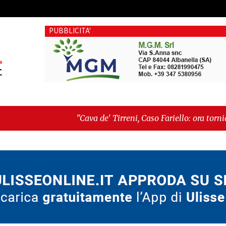
PUBBLICITA'
va de' Tirreni, Caso Fariello: ora torniamo ai problemi veri"
ché esiste"