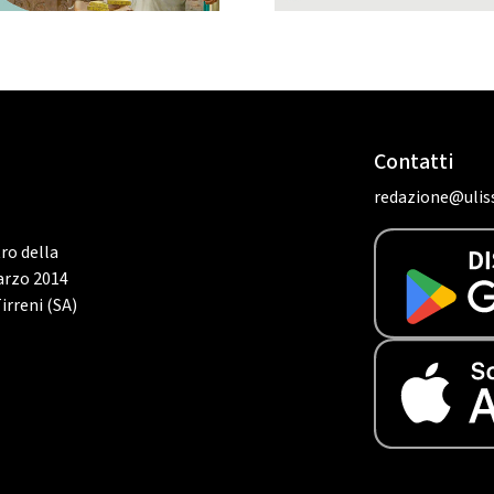
Contatti
redazione@uliss
tro della
marzo 2014
irreni (SA)