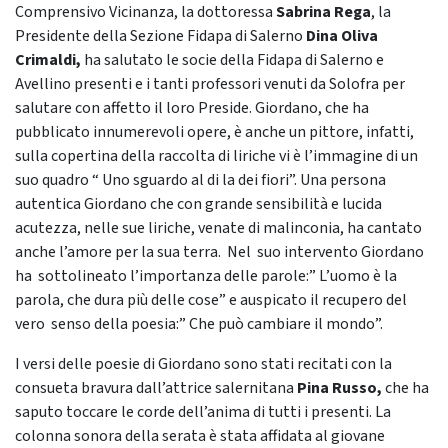
Comprensivo Vicinanza, la dottoressa
Sabrina Rega
, la
Presidente della Sezione Fidapa di Salerno
Dina Oliva
Crimaldi,
ha salutato le socie della Fidapa di Salerno e
Avellino presenti e i tanti professori venuti da Solofra per
salutare con affetto il loro Preside. Giordano, che ha
pubblicato innumerevoli opere, è anche un pittore, infatti,
sulla copertina della raccolta di liriche vi è l’immagine di un
suo quadro “ Uno sguardo al di la dei fiori”. Una persona
autentica Giordano che con grande sensibilità e lucida
acutezza, nelle sue liriche, venate di malinconia, ha cantato
anche l’amore per la sua terra. Nel suo intervento Giordano
ha sottolineato l’importanza delle parole:” L’uomo è la
parola, che dura più delle cose” e auspicato il recupero del
vero senso della poesia:” Che può cambiare il mondo”.
I versi delle poesie di Giordano sono stati recitati con la
consueta bravura dall’attrice salernitana
Pina Russo,
che ha
saputo toccare le corde dell’anima di tutti i presenti. La
colonna sonora della serata è stata affidata al giovane