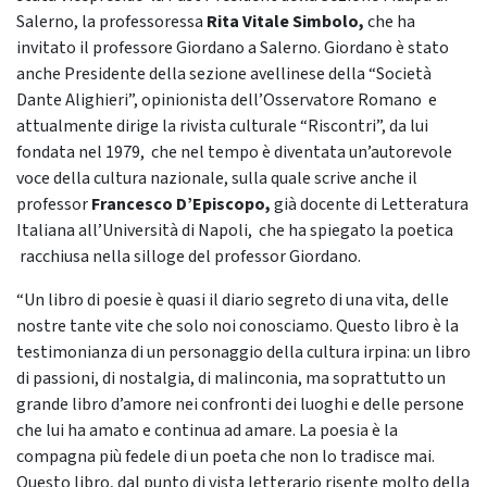
Salerno, la professoressa
Rita Vitale Simbolo,
che ha
invitato il professore Giordano a Salerno. Giordano è stato
anche Presidente della sezione avellinese della “Società
Dante Alighieri”, opinionista dell’Osservatore Romano e
attualmente dirige la rivista culturale “Riscontri”, da lui
fondata nel 1979, che nel tempo è diventata un’autorevole
voce della cultura nazionale, sulla quale scrive anche il
professor
Francesco D’Episcopo,
già docente di Letteratura
Italiana all’Università di Napoli, che ha spiegato la poetica
racchiusa nella silloge del professor Giordano.
“Un libro di poesie è quasi il diario segreto di una vita, delle
nostre tante vite che solo noi conosciamo. Questo libro è la
testimonianza di un personaggio della cultura irpina: un libro
di passioni, di nostalgia, di malinconia, ma soprattutto un
grande libro d’amore nei confronti dei luoghi e delle persone
che lui ha amato e continua ad amare. La poesia è la
compagna più fedele di un poeta che non lo tradisce mai.
Questo libro, dal punto di vista letterario risente molto della