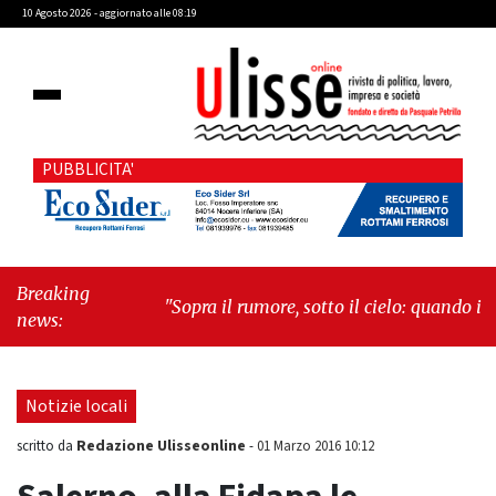
10 Agosto 2026 - aggiornato alle 08:19
PUBBLICITA'
Breaking
"Sopra il rumore, sotto il cielo: quando i
news:
grattacieli fanno spazio alla natura"
-
"Cava
de' Tirreni, Paolo Gravagnuolo sul caso Fariello:
«Un pasticciaccio brutto che si doveva
Notizie locali
evitare»"
Redazione Ulisseonline
scritto da
-
01 Marzo 2016 10:12