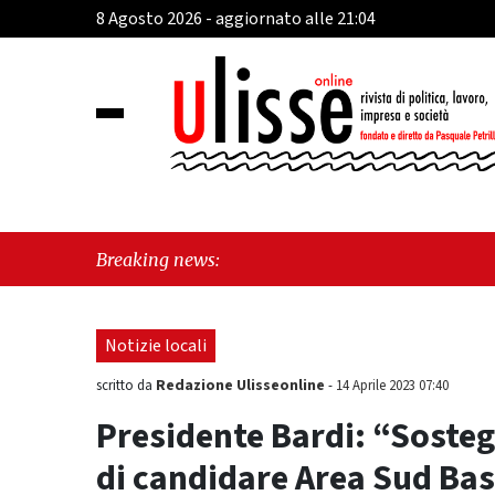
8 Agosto 2026 - aggiornato alle 21:04
"Cava 
Breaking news:
sull'u
Notizie locali
Redazione Ulisseonline
scritto da
-
14 Aprile 2023 07:40
Presidente Bardi: “Soste
di candidare Area Sud Bas