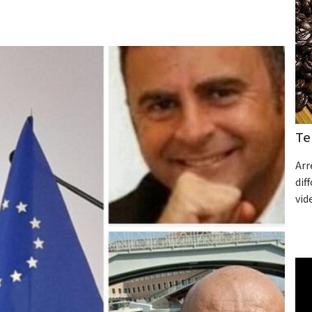
Te
Arr
dif
vid