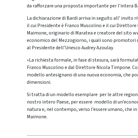
da rafforzare una proposta importante per l’intera Ba
La dichiarazione di Bardi arriva in seguito all’ invito r
il cui Presidente è Franco Muscolino e il cui Diretto
Maimone, originario di Maratea e creatore del sito
ww
economico del Mezzogiorno, i quali sono promotori del
al Presidente dell’Unesco Audrey Azoulay.
«La richiesta formale, in fase di stesura, sarà formul
Franco Muscolino e dal Direttore Nicola Timpone. Com
modello antesignano di una nuova economia, che pone
dimensioni.
Si tratta di un modello esemplare per le altre regio
nostro intero Paese, per essere modello di un’econom
natura e, nel contempo, verso l’essere umano, che in e
Maimone.