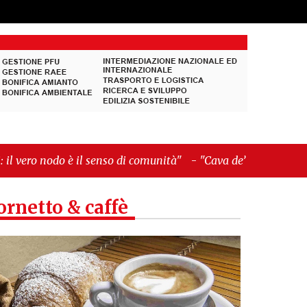
enso di comunità"
-
"Cava de’ Tirreni, La Fratellanza
ornetto & caffè