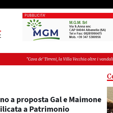
PUBBLICITA'
de’ Tirreni, la Villa Vecchia oltre i vandali: il vero nodo è il s
ltima seduta consiliare: “Serve chiarezza!”"
C
gno a proposta Gal e Maimone
ilicata a Patrimonio