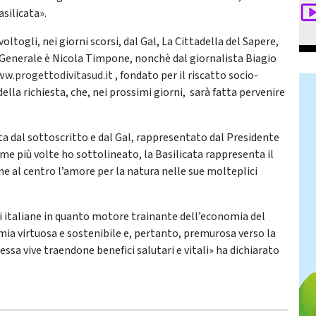
silicata».
ivoltogli, nei giorni scorsi, dal Gal, La Cittadella del Sapere,
re Generale è Nicola Timpone, nonchè dal giornalista Biagio
w.progettodivitasud.it
, fondato per il riscatto socio-
la richiesta, che, nei prossimi giorni, sarà fatta pervenire
ata dal sottoscritto e dal Gal, rappresentato dal Presidente
e più volte ho sottolineato, la Basilicata rappresenta il
 al centro l’amore per la natura nelle sue molteplici
ni italiane in quanto motore trainante dell’economia del
ia virtuosa e sostenibile e, pertanto, premurosa verso la
ssa vive traendone benefici salutari e vitali» ha dichiarato