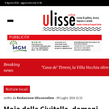
9 Agosto 2026 - aggiornato alle 13:56
PUBBLICITA'
Breaking
"Cava de’ Tirreni, la Villa Vecchia oltre i
news:
vandali: il vero nodo è il senso di
comunità"
-
"Cava de’ Tirreni, La
Fratellanza sull'ultima seduta consiliare:
Notizie locali
“Serve chiarezza!”"
Redazione Ulisseonline
scritto da
-
09 Luglio 2016 13:15