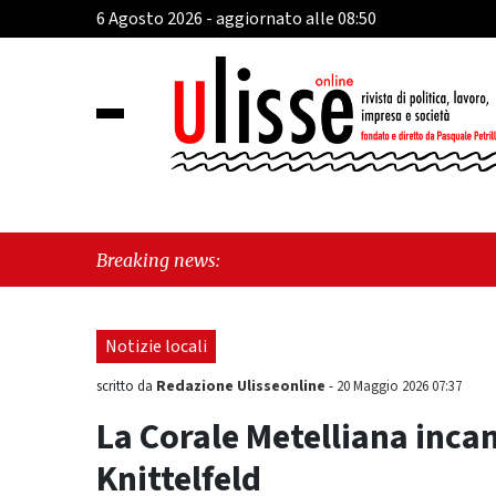
6 Agosto 2026 - aggiornato alle 08:50
"Cava d
Breaking news:
cardiac
Notizie locali
Redazione Ulisseonline
scritto da
-
20 Maggio 2026 07:37
La Corale Metelliana incan
Knittelfeld