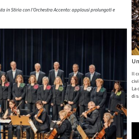
ta in Stiria con l’Orchestra Accento: applausi prolungati e
Un
Il 
civ
La 
di 