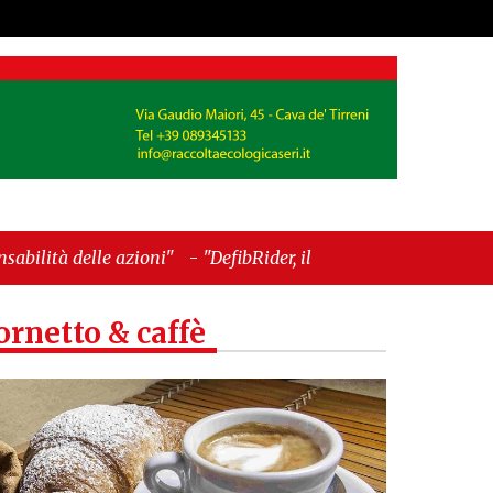
"
-
"DefibRider, il motociclista che sfida la morte
e tra la gente"
ornetto & caffè