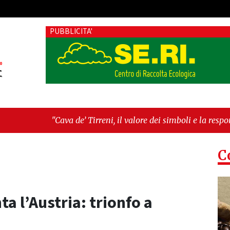
PUBBLICITA'
e’ Tirreni, il valore dei simboli e la responsabilità delle azioni
a: il progetto del dottor Colangelo che porta la cardioprotezion
C
ta l’Austria: trionfo a