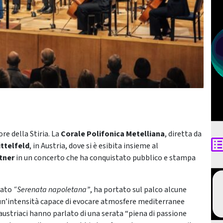
re della Stiria. La
Corale Polifonica Metelliana
, diretta da
ittelfeld
, in Austria, dove si è esibita insieme al
tner
in un concerto che ha conquistato pubblico e stampa
lato
“Serenata napoletana”
, ha portato sul palco alcune
 un’intensità capace di evocare atmosfere mediterranee
i austriaci hanno parlato di una serata “piena di passione