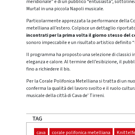
meridionale” e di un pubblico “entusiasta”, sottoline
Murtal in una piccola Napoli musicale.
Particolarmente apprezzata la performance della Cor
metelliana all’estero. Colpisce un dettaglio riporta
incontrati per la prima volta il giorno stesso del 
sonoro impeccabile e un risultato artistico definito 
Il programma ha proposto una selezione di classici i
eleganza e calore. Al termine dell’esibizione, il pubbl
fino a richiedere il bis.
Per la Corale Polifonica Metelliana si tratta di un 
conferma la qualità del lavoro svolto e il ruolo cult
musicale della città di Cava de’ Tirreni.
TAG
cava
corale polifonica metelliana
Knittelf