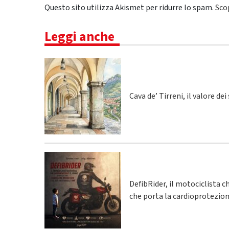
Questo sito utilizza Akismet per ridurre lo spam.
Sco
Leggi anche
Cava de’ Tirreni, il valore de
DefibRider, il motociclista c
che porta la cardioprotezion