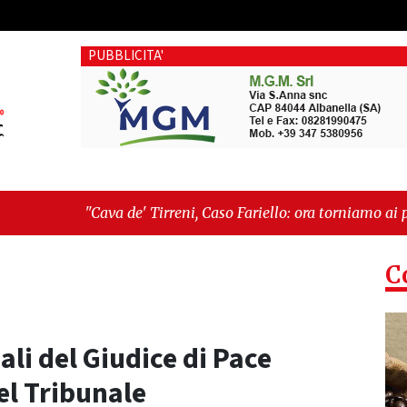
PUBBLICITA'
Cava de' Tirreni, Caso Fariello: ora torniamo ai problemi veri"
imentica perché esiste"
C
ali del Giudice di Pace
el Tribunale