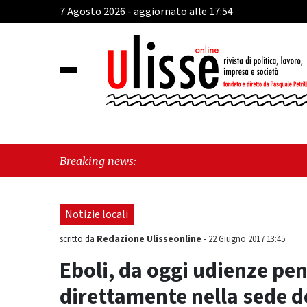
7 Agosto 2026 - aggiornato alle 17:54
"
Breaking news:
d
Notizie locali
Redazione Ulisseonline
scritto da
-
22 Giugno 2017 13:45
Eboli, da oggi udienze pen
direttamente nella sede d