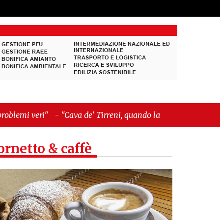
-
"Cava de' Tirreni, quando la burocrazia
ornetto & caffè