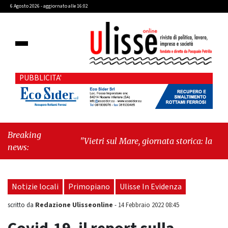
6 Agosto 2026 - aggiornato alle 16:02
PUBBLICITA'
Breaking
"Vietri sul Mare, giornata storica: la ceramica
news:
ammessa alla fase europea per l’IGP"
-
"Hudson Yards: qui New York morde il futuro"
Notizie locali
Primopiano
Ulisse In Evidenza
Redazione Ulisseonline
scritto da
-
14 Febbraio 2022 08:45