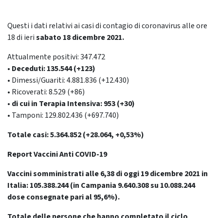
Questi i dati relativi ai casi di contagio di coronavirus alle ore
18 di ieri
sabato 18 dicembre
2021.
Attualmente positivi: 347.472
• Deceduti: 135.544 (+123)
• Dimessi/Guariti: 4.881.836 (+12.430)
• Ricoverati: 8.529 (+86)
• di cui in Terapia Intensiva: 953 (+30)
• Tamponi: 129.802.436 (+697.740)
Totale casi: 5.364.852 (+28.064, +0,53%)
Report Vaccini Anti COVID-19
Vaccini somministrati alle 6,38 di oggi 19 dicembre 2021 in
Italia: 105.388.244
(in Campania 9.640.308 su 10.088.244
dose consegnate pari al 95,6%).
Totale delle persone che hanno completato il ciclo