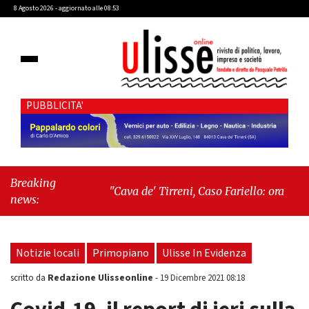
8 Agosto 2026 - aggiornato alle 08:53
PUBBLICITA'
Breaking
"Cava de' Tirreni, Caso Fariello: ora torniamo
news:
ai problemi veri"
-
"Cava de' Tirreni, quando
la burocrazia dimentica perché esiste"
Notizie locali
Primopiano
Ulisse In Evidenza
Redazione Ulisseonline
scritto da
-
19 Dicembre 2021 08:18