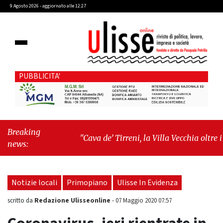
9 Agosto 2026 - aggiornato alle 12:27
PUBBLICITA'
Breaking
"Cava de’ Tirreni, la Villa Vecchia oltre i
news:
vandali: il vero nodo è il senso di comunità"
-
"Cava de’ Tirreni, La Fratellanza sull'ultima
seduta consiliare: “Serve chiarezza!”"
Notizie locali
Primopiano
Ulisse In Evidenza
Redazione Ulisseonline
scritto da
-
07 Maggio 2020 07:57