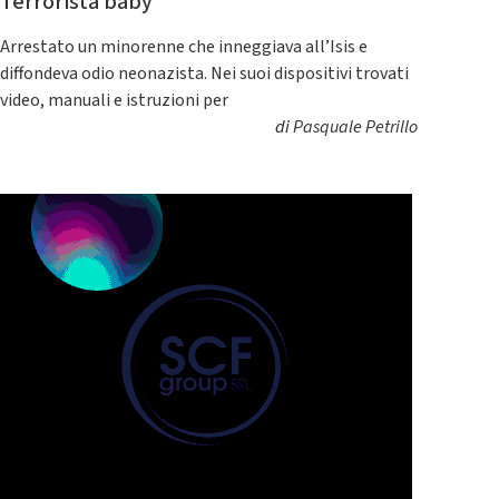
Terrorista baby
Arrestato un minorenne che inneggiava all’Isis e
diffondeva odio neonazista. Nei suoi dispositivi trovati
video, manuali e istruzioni per
di
Pasquale Petrillo