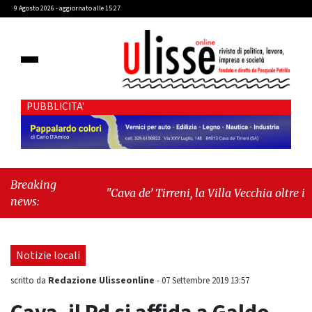
9 Agosto 2026 - aggiornato alle 15:27
PUBBLICITA'
Breaking
"Cava de’ Tirreni, la Villa Vecchia oltre i
news:
vandali: il vero nodo è il senso di comunità"
-
"Cava de’ Tirreni, La Fratellanza sull'ultima
seduta consiliare: “Serve chiarezza!”"
Notizie locali
Redazione Ulisseonline
scritto da
-
07 Settembre 2019 13:57