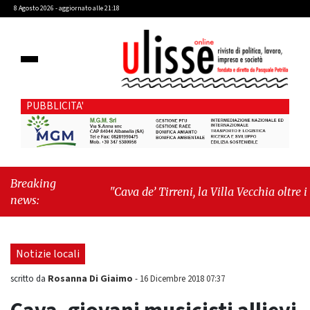
8 Agosto 2026 - aggiornato alle 21:18
PUBBLICITA'
Breaking
"Cava de’ Tirreni, la Villa Vecchia oltre i
news:
vandali: il vero nodo è il senso di comunità"
-
"Cava de’ Tirreni, La Fratellanza sull'ultima
seduta consiliare: “Serve chiarezza!”"
Notizie locali
Rosanna Di Giaimo
scritto da
-
16 Dicembre 2018 07:37