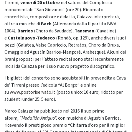
Tirreni,
venerdì 20 ottobre
nel salone del Complesso
monumentale “San Giovanni” (ore 20). Rinomato
concertista, compositore e didatta, Caiazza interpreterà,
oltre a musiche di
Bach
(Allemanda dalla II partita BWV
1004
),
Barrios
(Choro da Saudade),
Tansman
(Cavatine)
e
Castelnuovo-Tedesco
(Rondò, op. 129), anche diversi suoi
pezzi (Galatea, Valse Capriccio, Retratos, Choro da Bruxa,
Omaggio ad Agustín Barrios-Mangoré, Arabesque). Alcuni dei
brani proposti per l’atteso recital sono stati recentemente
incisi da Caiazza per il suo nuovo progetto discografico.
I biglietti del concerto sono acquistabili in prevendita a Cava
de’ Tirreni presso l’edicola “Al Borgo” e online
su
www.postoriservato.it
(posto unico: 10 euro; ridotto per
studenti under 25: 5 euro
).
Marco Caiazza ha pubblicato nel 2016 il suo primo
album,
“Medallón Antiguo”,
con musiche di Agustín Barrios,
ricevendo il prestigioso premio “Chitarra d’oro per il miglior