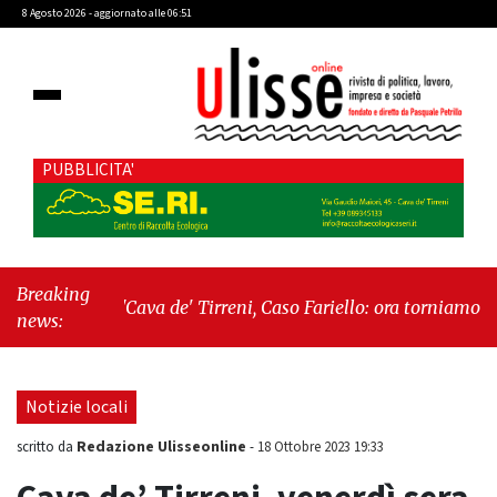
8 Agosto 2026 - aggiornato alle 06:51
PUBBLICITA'
Breaking
"Cava de' Tirreni, Caso Fariello: ora torniamo ai
news:
problemi veri"
-
"Cava de' Tirreni, quando la
burocrazia dimentica perché esiste"
Notizie locali
Redazione Ulisseonline
scritto da
-
18 Ottobre 2023 19:33