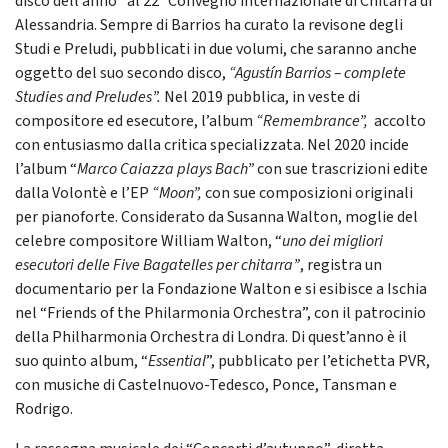
disco dell’anno” al 22° Convegno internazionale di Chitarra di
Alessandria. Sempre di Barrios ha curato la revisone degli
Studi e Preludi, pubblicati in due volumi, che saranno anche
oggetto del suo secondo disco,
“Agustín Barrios – complete
Studies and Preludes”.
Nel 2019 pubblica, in veste di
compositore ed esecutore, l’album
“Remembrance”,
accolto
con entusiasmo dalla critica specializzata. Nel 2020 incide
l’album “
Marco Caiazza plays Bach”
con sue trascrizioni edite
dalla Volontè e l’EP
“Moon”,
con sue composizioni originali
per pianoforte. Considerato da Susanna Walton, moglie del
celebre compositore William Walton, “
uno dei migliori
esecutori delle Five Bagatelles per chitarra”
, registra un
documentario per la Fondazione Walton e si esibisce a Ischia
nel “Friends of the Philarmonia Orchestra”, con il patrocinio
della Philharmonia Orchestra di Londra. Di quest’anno è il
suo quinto album, “
Essential
”,
pubblicato
per l’etichetta
PVR,
con musiche di Castelnuovo-Tedesco, Ponce, Tansman e
Rodrigo.