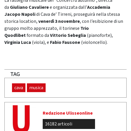
La rassegna musicale dei “Concerti d’autunno”, diretta
da
Giuliano Cavaliere
e organizzata dall’
Accademia
Jacopo Napoli
di Cava de’ Tirreni, proseguirà nella stessa
storica location,
venerdì 3 novembre
, con l’esibizione di un
gruppo molto apprezzato, il torinese
Trio
Quodlibet
formato da
Vittorio Sebeglia
(pianoforte),
Virginia Luca
(viola), e
Fabio Fausone
(violoncello).
TAG
cava
musica
Redazione Ulisseonline
16182 articoli