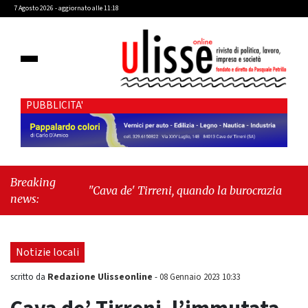
7 Agosto 2026 - aggiornato alle 11:18
PUBBLICITA'
Breaking
"Cava de' Tirreni, quando la burocrazia dimentica
news:
perché esiste"
-
"Oggi New York mi ha rubato il
cuore. Ancora"
Notizie locali
Redazione Ulisseonline
scritto da
-
08 Gennaio 2023 10:33