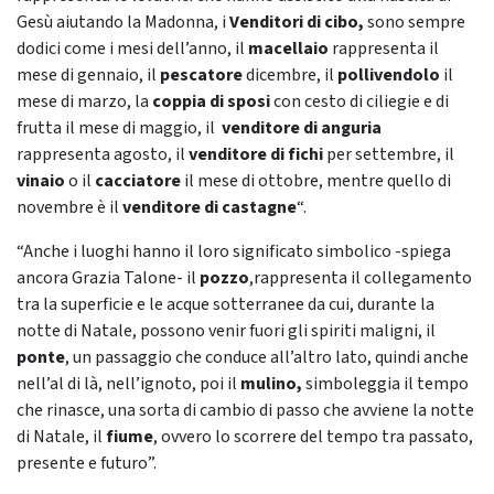
Gesù aiutando la Madonna, i
Venditori di cibo,
sono sempre
dodici come i mesi dell’anno, il
macellaio
rappresenta il
mese di gennaio, il
pescatore
dicembre, il
pollivendolo
il
mese di marzo, la
coppia di sposi
con cesto di ciliegie e di
frutta il mese di maggio, il
venditore di anguria
rappresenta agosto, il
venditore di fichi
per settembre, il
vinaio
o il
cacciatore
il mese di ottobre, mentre quello di
novembre è il
venditore di castagne
“.
“Anche i luoghi hanno il loro significato simbolico -spiega
ancora Grazia Talone- il
pozzo
,rappresenta il collegamento
tra la superficie e le acque sotterranee da cui, durante la
notte di Natale, possono venir fuori gli spiriti maligni, il
ponte
, un passaggio che conduce all’altro lato, quindi anche
nell’al di là, nell’ignoto, poi il
mulino,
simboleggia il tempo
che rinasce, una sorta di cambio di passo che avviene la notte
di Natale, il
fiume
, ovvero lo scorrere del tempo tra passato,
presente e futuro”.