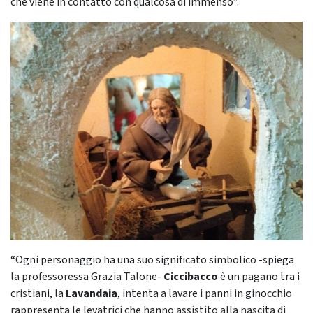
che viene in contatto con qualcosa di immenso”.
“Ogni personaggio ha una suo significato simbolico -spiega
la professoressa Grazia Talone-
Ciccibacco
è un pagano tra i
cristiani, la
Lavandaia
, intenta a lavare i panni in ginocchio
rappresenta le levatrici che hanno assistito alla nascita di