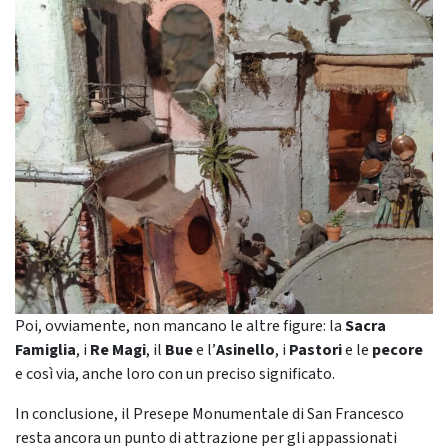
Poi, ovviamente, non mancano le altre figure: la
Sacra
Famiglia
, i
Re Magi
, il
Bue
e l’
Asinello
, i
Pastori
e le
pecore
e così via, anche loro con un preciso significato.
In conclusione, il Presepe Monumentale di San Francesco
resta ancora un punto di attrazione per gli appassionati