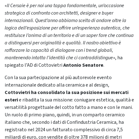
«
Il Cersaie è per noi una tappa fondamentale, un’occasione
strategica di confronto con architetti, designer e buyer
internazionali. Quest’anno abbiamo scelto di andare oltre la
logica dell’esposizione per offrire un’esperienza autentica, che
restituisce l’anima di un territorio e di un saper fare che continua
a distinguersi per originalità e qualità. Il nostro obiettivo è
rafforzare la capacità di dialogare con i trend globali,
mantenendo intatta l’identità che ci contraddistingue
», ha
spiegato l’AD di Cottovietri
Antonio Senatore
.
Con la sua partecipazione al più autorevole evento
internazionale dedicato alla ceramica e al design,
Cottovietri ha consolidato la sua posizione sui mercati
esteri
e ribadita la sua missione: coniugare estetica, qualità e
versatilità progettuale del cotto fatto a mano e con le mani.
Un ruolo di primo piano, quindi, in un comparto ceramico
italiano che, secondo i dati di Confindustria Ceramica, ha
registrato nel 2024 un fatturato complessivo di circa 7,5
miliardi di euro, con vendite di oltre 378 milioni di metri