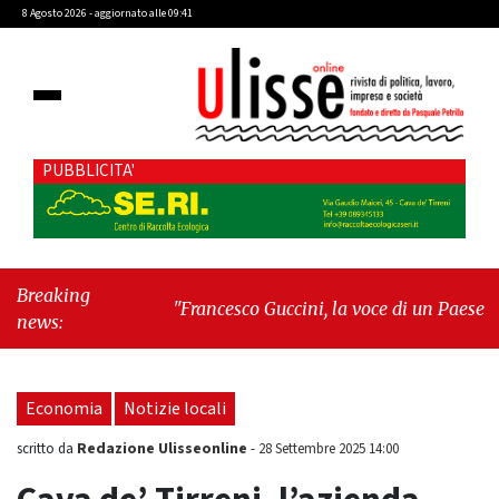
8 Agosto 2026 - aggiornato alle 09:41
PUBBLICITA'
Breaking
"Francesco Guccini, la voce di un Paese
news:
intero"
-
"Terrorista baby"
Economia
Notizie locali
Redazione Ulisseonline
scritto da
-
28 Settembre 2025 14:00