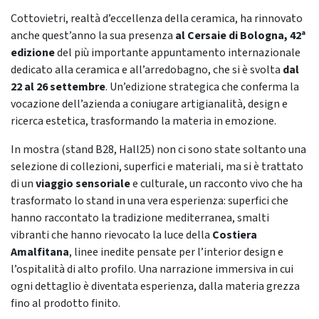
Cottovietri, realtà d’eccellenza della ceramica, ha rinnovato
anche quest’anno la sua presenza
al Cersaie di Bologna, 42ª
edizione
del più importante appuntamento internazionale
dedicato alla ceramica e all’arredobagno, che si è svolta
dal
22 al 26 settembre
. Un’edizione strategica che conferma la
vocazione dell’azienda a coniugare artigianalità, design e
ricerca estetica, trasformando la materia in emozione.
In mostra (stand B28, Hall25) non ci sono state soltanto una
selezione di collezioni, superfici e materiali, ma si è trattato
di un
viaggio sensoriale
e culturale, un racconto vivo che ha
trasformato lo stand in una vera esperienza: superfici che
hanno raccontato la tradizione mediterranea, smalti
vibranti che hanno rievocato la luce della
Costiera
Amalfitana
, linee inedite pensate per l’interior design e
l’ospitalità di alto profilo. Una narrazione immersiva in cui
ogni dettaglio è diventata esperienza, dalla materia grezza
fino al prodotto finito.