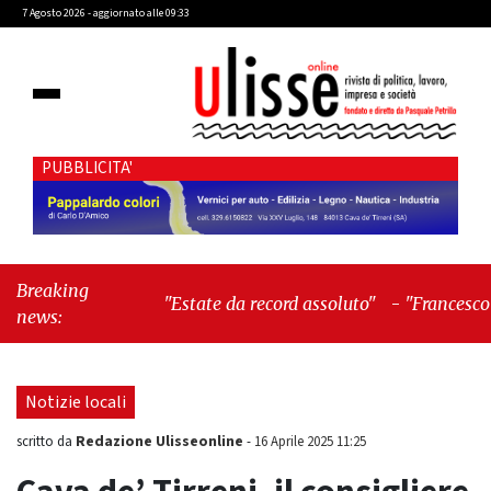
7 Agosto 2026 - aggiornato alle 09:33
PUBBLICITA'
Breaking
"Estate da record assoluto"
-
"Francesco
news:
Guccini mi insegnò che Tex Willer era
letteratura"
Notizie locali
Redazione Ulisseonline
scritto da
-
16 Aprile 2025 11:25