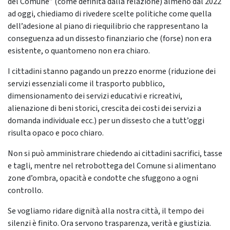
del Comune” (come definita dalla relazione) almeno dal 2022
ad oggi, chiediamo di rivedere scelte politiche come quella
dell’adesione al piano di riequilibrio che rappresentano la
conseguenza ad un dissesto finanziario che (forse) non era
esistente, o quantomeno non era chiaro.
I cittadini stanno pagando un prezzo enorme (riduzione dei
servizi essenziali come il trasporto pubblico,
dimensionamento dei servizi educativi e ricreativi,
alienazione di beni storici, crescita dei costi dei servizi a
domanda individuale ecc.) per un dissesto che a tutt’oggi
risulta opaco e poco chiaro.
Non si può amministrare chiedendo ai cittadini sacrifici, tasse
e tagli, mentre nel retrobottega del Comune si alimentano
zone d’ombra, opacità e condotte che sfuggono a ogni
controllo.
Se vogliamo ridare dignità alla nostra città, il tempo dei
silenzi è finito. Ora servono trasparenza, verità e giustizia.