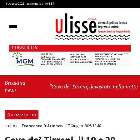
6 Agosto 2026 - aggiornato alle 03:57
PUBBLICITA'
Breaking
"Cava de’ Tirreni, devastata nella notte la
news:
Villa comunale. Il sindaco Giordano: «Non ci
fermeremo»"
-
"Italia sospesa tra identità,
fragilità sociali e pressioni economiche"
Notizie locali
Francesca D'Arienzo
scritto da
-
17 Giugno 2025 19:40