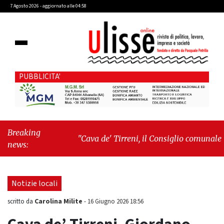
7 Agosto 2026 - aggiornato alle 04:58
PUBBLICITA'
Breaking
"Cava de' Tirreni, il Consiglio comunale
news:
conferma Sara Fariello. L'opposizione lascia
l'aula al momento del voto"
-
"Vietri sul
Mare, giornata storica: la ceramica ammessa
Notizie locali
alla fase europea per l’IGP"
Carolina Milite
scritto da
-
16 Giugno 2026 18:56