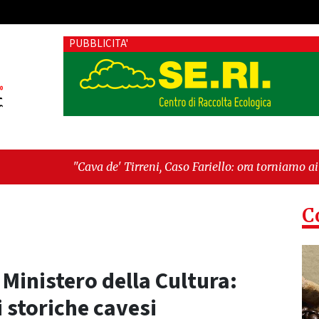
PUBBLICITA'
de' Tirreni, Caso Fariello: ora torniamo ai problemi veri"
-
"C
 esiste"
C
 Ministero della Cultura:
 storiche cavesi