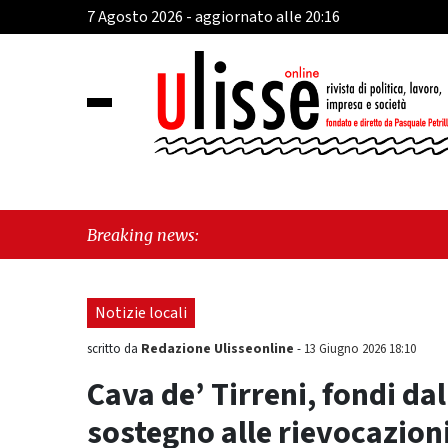
7 Agosto 2026 - aggiornato alle 20:16
"Cava 
Breaking news:
perché
Notizie locali
Redazione Ulisseonline
scritto da
-
13 Giugno 2026 18:10
Cava de’ Tirreni, fondi dal
sostegno alle rievocazioni