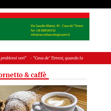
ava de' Tirreni, quando la burocrazia dimentica
ornetto & caffè