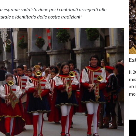
ca esprime soddisfazione per i contributi assegnati alle
urale e identitario delle nostre tradizioni”
Es
Il 
mis
afr
mos