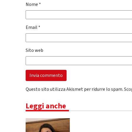
Nome
*
Email
*
Sito web
Questo sito utilizza Akismet per ridurre lo spam.
Sco
Leggi anche