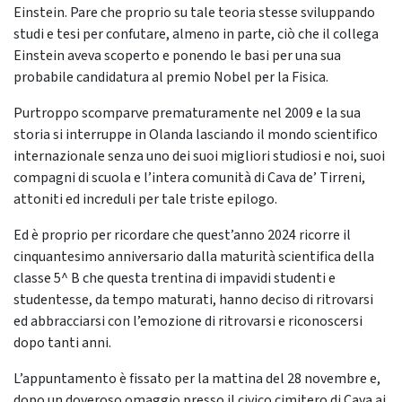
Einstein
. Pare che proprio su tale teoria
stesse sviluppando
studi e tesi per confutare, almeno in parte, ciò che il collega
Einstein aveva scoperto e ponendo le basi per una sua
probabile candidatura al premio Nobel per la Fisica.
Purtroppo scomparve prematuramente nel 2009 e la sua
storia si interruppe in Olanda lasciando il mondo scientifico
internazionale senza uno dei suoi migliori studiosi e noi, suoi
compagni di scuola e l’intera comunità di Cava de’ Tirreni,
attoniti ed increduli per tale triste epilogo.
Ed è proprio per ricordare che quest’anno 2024 ricorre il
cinquantesimo anniversario dalla maturità scientifica della
classe 5^ B che questa trentina di impavidi studenti e
studentesse, da tempo maturati, hanno deciso di ritrovarsi
ed abbracciarsi con l’emozione di ritrovarsi e riconoscersi
dopo tanti anni.
L’appuntamento è fissato per la mattina del 28 novembre e,
dopo un doveroso omaggio presso il civico cimitero di Cava ai