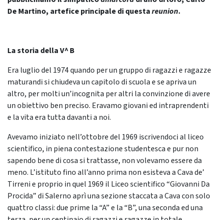
De Martino, artefice principale di questa
reunion
.
La storia della V^ B
Era luglio del 1974 quando per un gruppo di ragazzi e ragazze
maturandi si chiudeva un capitolo di scuola e se apriva un
altro, per molti un’incognita per altri la convinzione di avere
un obiettivo ben preciso. Eravamo giovani ed intraprendenti
e la vita era tutta davanti a noi.
Avevamo iniziato nell’ottobre del 1969 iscrivendoci al liceo
scientifico, in piena contestazione studentesca e pur non
sapendo bene di cosa si trattasse, non volevamo essere da
meno. L’istituto fino all’anno prima non esisteva a Cava de’
Tirreni e proprio in quel 1969 il Liceo scientifico “Giovanni Da
Procida” di Salerno aprì una sezione staccata a Cava con solo
quattro classi: due prime la “A” e la “B”, una seconda ed una
terza, per un centinaio di ragazzi e ragazze in totale.