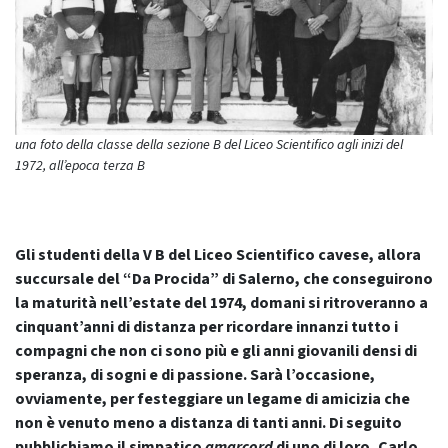
una foto della classe della sezione B del Liceo Scientifico agli inizi del
1972, all’epoca terza B
Gli studenti della V B del Liceo Scientifico cavese, allora
succursale del “Da Procida” di Salerno, che conseguirono
la maturità nell’estate del 1974, domani si ritroveranno a
cinquant’anni di distanza per ricordare innanzi tutto i
compagni che non ci sono più e gli anni giovanili densi di
speranza, di sogni e di passione. Sarà l’occasione,
ovviamente, per festeggiare un legame di amicizia che
non è venuto meno a distanza di tanti anni. Di seguito
pubblichiamo il simpatico
amarcord
di uno di loro, Carlo