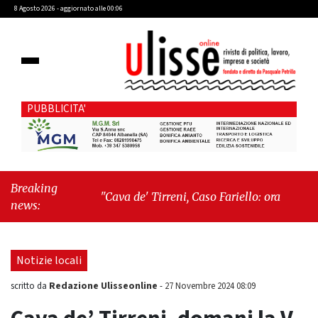
8 Agosto 2026 - aggiornato alle 00:06
PUBBLICITA'
Breaking
"Cava de' Tirreni, Caso Fariello: ora torniamo ai
news:
problemi veri"
-
"Cava de' Tirreni, quando la
burocrazia dimentica perché esiste"
Notizie locali
Redazione Ulisseonline
scritto da
-
27 Novembre 2024 08:09