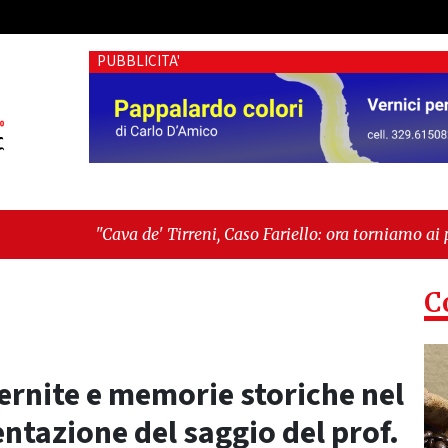
PUBBLICITA'
de' Tirreni, Caso Fariello: ora torniamo ai problemi veri"
-
"C
 esiste"
C
ternite e memorie storiche nel
entazione del saggio del prof.