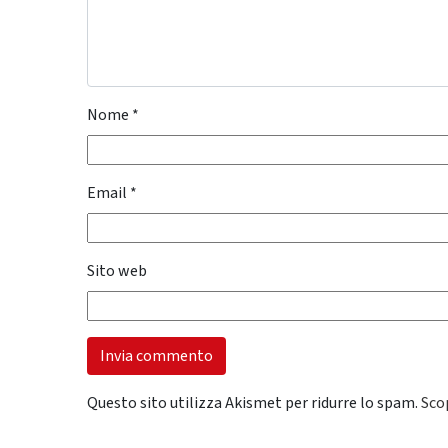
Nome
*
Email
*
Sito web
Questo sito utilizza Akismet per ridurre lo spam.
Sco