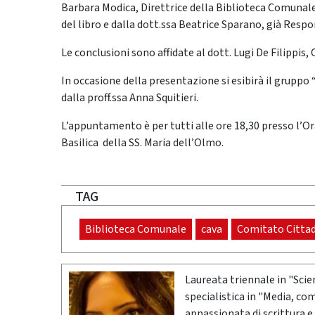
Barbara Modica, Direttrice della Biblioteca Comunale
del libro e dalla dott.ssa Beatrice Sparano, già Resp
Le conclusioni sono affidate al dott. Lugi De Filippis,
In occasione della presentazione si esibirà il gruppo 
dalla proff.ssa Anna Squitieri.
L’appuntamento è per tutti alle ore 18,30 presso l’Or
Basilica della SS. Maria dell’Olmo.
TAG
Biblioteca Comunale
cava
Comitato Cittad
Laureata triennale in "Scie
specialistica in "Media, co
appassionata di scrittura e 