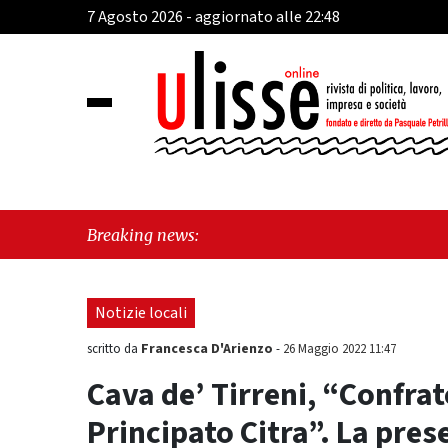
7 Agosto 2026 - aggiornato alle 22:48
"Cava 
Breaking news:
perché
Notizie locali
Francesca D'Arienzo
scritto da
-
26 Maggio 2022 11:47
Cava de’ Tirreni, “Confra
Principato Citra”. La pres