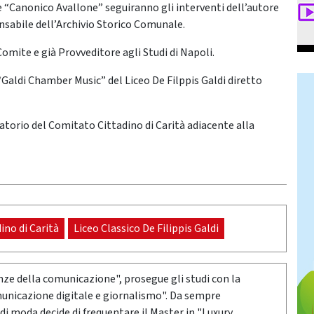
 “Canonico Avallone” seguiranno gli interventi dell’autore
onsabile dell’Archivio Storico Comunale.
 Comite e già Provveditore agli Studi di Napoli.
“Galdi Chamber Music” del Liceo De Filppis Galdi diretto
atorio del Comitato Cittadino di Carità adiacente alla
ino di Carità
Liceo Classico De Filippis Galdi
nze della comunicazione", prosegue gli studi con la
municazione digitale e giornalismo". Da sempre
di moda decide di frequentare il Master in "Luxury,