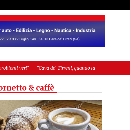
ava de' Tirreni, quando la burocrazia dimentica
ornetto & caffè