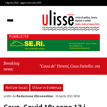
7 Agosto 2026 - aggiornato alle 14:00
PUBBLICITA'
Breaking
"Cava de' Tirreni, Caso Fariello: ora torniamo
news:
ai problemi veri"
-
"Cava de' Tirreni,
quando la burocrazia dimentica perché
esiste"
Notizie locali
Ulisse In Evidenza
Redazione Ulisseonline
scritto da
-
16 Aprile 2021 08:56