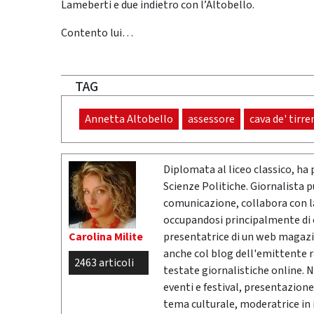
Lameberti e due indietro con l’Altobello.
Contento lui…
TAG
Annetta Altobello
assessore
cava de' tirre
Diplomata al liceo classico, ha 
Scienze Politiche. Giornalista 
comunicazione, collabora con la 
occupandosi principalmente di cr
Carolina Milite
presentatrice di un web magazi
anche col blog dell'emittente 
2463 articoli
testate giornalistiche online. 
eventi e festival, presentazione
tema culturale, moderatrice in i