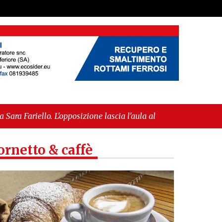
osizione lascia l'aula al momento del voto"
-
pea per l’IGP"
ornetto & caffè