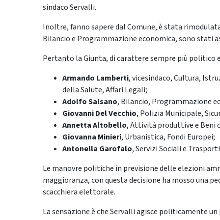
sindaco Servalli.
Inoltre, fanno sapere dal Comune, è stata rimodulata
Bilancio e Programmazione economica, sono stati a
Pertanto la Giunta, di carattere sempre più politico 
Armando Lamberti
, vicesindaco, Cultura, Istr
della Salute, Affari Legali;
Adolfo Salsano
, Bilancio, Programmazione e
Giovanni Del Vecchio
, Polizia Municipale, Sicu
Annetta Altobello
, Attività produttive e Beni
Giovanna Minieri
, Urbanistica, Fondi Europei;
Antonella Garofalo
, Servizi Sociali e Trasporti
Le manovre politiche in previsione delle elezioni am
maggioranza, con questa decisione ha mosso una pedi
scacchiera elettorale.
La sensazione è che Servalli agisce politicamente un