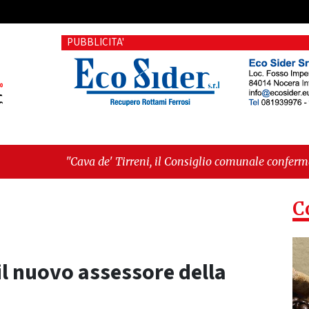
PUBBLICITA'
e' Tirreni, il Consiglio comunale conferma Sara Fariello. L'opp
 sul Mare, giornata storica: la ceramica ammessa alla fase euro
C
il nuovo assessore della