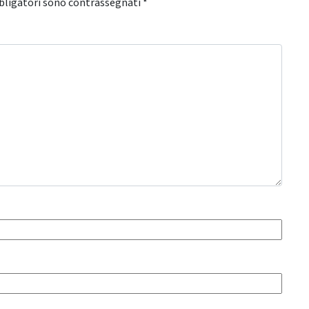
bligatori sono contrassegnati
*