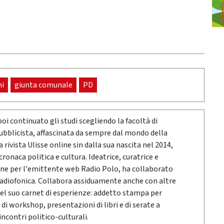
ni
giunta comunale
PD
poi continuato gli studi scegliendo la facoltà di
pubblicista, affascinata da sempre dal mondo della
rivista Ulisse online sin dalla sua nascita nel 2014,
onaca politica e cultura. Ideatrice, curatrice e
ne per l'emittente web Radio Polo, ha collaborato
radiofonica. Collabora assiduamente anche con altre
Nel suo carnet di esperienze: addetto stampa per
 di workshop, presentazioni di libri e di serate a
ncontri politico-culturali.