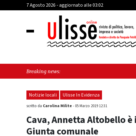
7 Agosto 2026 - aggiornato alle 03:02
"Cava d
Breaking news:
"Vietri
Notizie locali
Ulisse In Evidenza
Carolina Milite
scritto da
-
05 Marzo 2019 12:31
Cava, Annetta Altobello è 
Giunta comunale