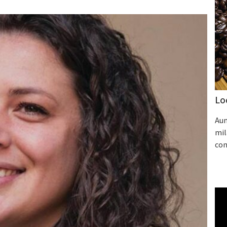
Lo
Aum
mil
con