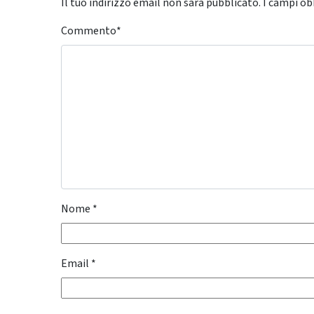
Il tuo indirizzo email non sarà pubblicato.
I campi ob
Commento
*
Nome
*
Email
*